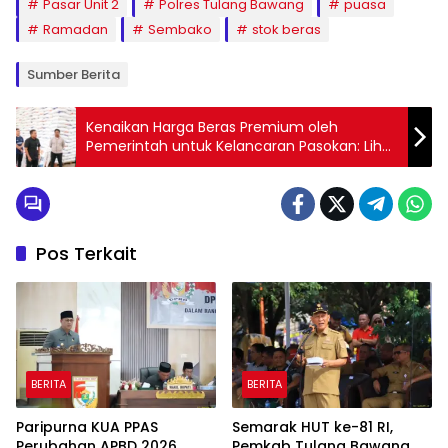
Pasar Unit 2
Polres Tulang Bawang
puasa
Ramadan
Sembako
stok beras
Sumber Berita
Kenaikan Harga Beras Premium oleh
Pemerintah untuk Kelancaran Pasokan: Lihat
Daftar Harganya di Lampung
Pos Terkait
BERITA
BERITA
Paripurna KUA PPAS
Semarak HUT ke-81 RI,
Perubahan APBD 2026,
Pemkab Tulang Bawang