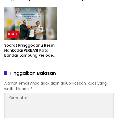
Peternakan dan
Cerdas Sejak Dini
Penyaluran KUR
BERITA
Socrat Pringgodanu Resmi
Nahkodai PERBASI Kota
Bandar Lampung Periode
2026–2030
Tinggalkan Balasan
Alamat email Anda tidak akan dipublikasikan.
Ruas yang
wajib ditandai
*