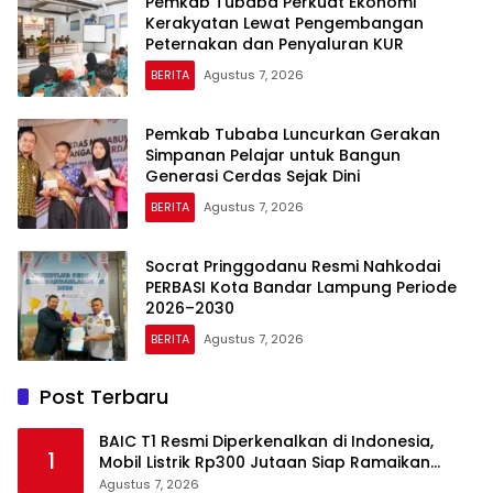
Pemkab Tubaba Perkuat Ekonomi
Kerakyatan Lewat Pengembangan
Peternakan dan Penyaluran KUR
BERITA
Agustus 7, 2026
Pemkab Tubaba Luncurkan Gerakan
Simpanan Pelajar untuk Bangun
Generasi Cerdas Sejak Dini
BERITA
Agustus 7, 2026
Socrat Pringgodanu Resmi Nahkodai
PERBASI Kota Bandar Lampung Periode
2026–2030
BERITA
Agustus 7, 2026
Post Terbaru
BAIC T1 Resmi Diperkenalkan di Indonesia,
1
Mobil Listrik Rp300 Jutaan Siap Ramaikan
Pasar EV
Agustus 7, 2026