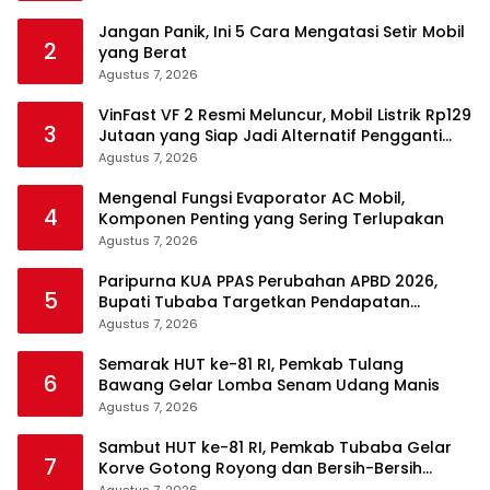
Jangan Panik, Ini 5 Cara Mengatasi Setir Mobil
2
yang Berat
Agustus 7, 2026
VinFast VF 2 Resmi Meluncur, Mobil Listrik Rp129
3
Jutaan yang Siap Jadi Alternatif Pengganti
Motor
Agustus 7, 2026
Mengenal Fungsi Evaporator AC Mobil,
4
Komponen Penting yang Sering Terlupakan
Agustus 7, 2026
Paripurna KUA PPAS Perubahan APBD 2026,
5
Bupati Tubaba Targetkan Pendapatan
Daerah Rp820,3 Miliar
Agustus 7, 2026
Semarak HUT ke-81 RI, Pemkab Tulang
6
Bawang Gelar Lomba Senam Udang Manis
Agustus 7, 2026
Sambut HUT ke-81 RI, Pemkab Tubaba Gelar
7
Korve Gotong Royong dan Bersih-Bersih
Serentak
Agustus 7, 2026