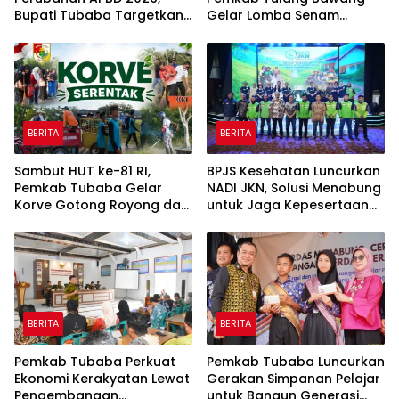
Bupati Tubaba Targetkan
Gelar Lomba Senam
Pendapatan Daerah
Udang Manis
Rp820,3 Miliar
BERITA
BERITA
Sambut HUT ke-81 RI,
BPJS Kesehatan Luncurkan
Pemkab Tubaba Gelar
NADI JKN, Solusi Menabung
Korve Gotong Royong dan
untuk Jaga Kepesertaan
Bersih-Bersih Serentak
Tetap Aktif
BERITA
BERITA
Pemkab Tubaba Perkuat
Pemkab Tubaba Luncurkan
Ekonomi Kerakyatan Lewat
Gerakan Simpanan Pelajar
Pengembangan
untuk Bangun Generasi