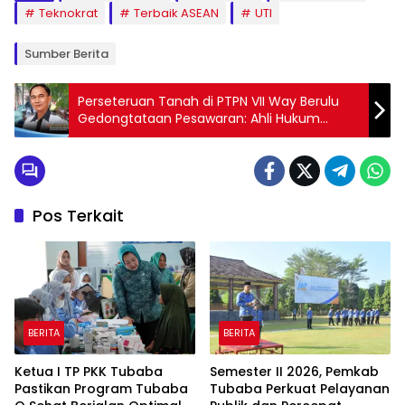
Teknokrat
Terbaik ASEAN
UTI
Sumber Berita
Perseteruan Tanah di PTPN VII Way Berulu
Gedongtataan Pesawaran: Ahli Hukum
Menyatakan Harus Dibawa ke Pengadilan
Pos Terkait
BERITA
BERITA
Ketua I TP PKK Tubaba
Semester II 2026, Pemkab
Pastikan Program Tubaba
Tubaba Perkuat Pelayanan