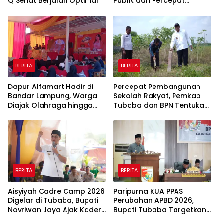
Q Sehat Berjalan Optimal
Publik dan Percepat
Program Pembangunan
BERITA
BERITA
Dapur Alfamart Hadir di
Percepat Pembangunan
Bandar Lampung, Warga
Sekolah Rakyat, Pemkab
Diajak Olahraga hingga
Tubaba dan BPN Tentukan
Belajar Memasak
Titik Koordinat Lahan
BERITA
BERITA
Aisyiyah Cadre Camp 2026
Paripurna KUA PPAS
Digelar di Tubaba, Bupati
Perubahan APBD 2026,
Novriwan Jaya Ajak Kader
Bupati Tubaba Targetkan
Perkuat Sinergi
Pendapatan Daerah