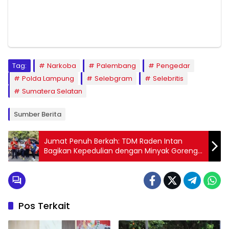
Tag:
Narkoba
Palembang
Pengedar
Polda Lampung
Selebgram
Selebritis
Sumatera Selatan
Sumber Berita
Jumat Penuh Berkah: TDM Raden Intan
Bagikan Kepedulian dengan Minyak Goreng
di Pahoman Bandar Lampung
Pos Terkait