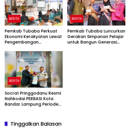
BERITA
BERITA
Pemkab Tubaba Perkuat
Pemkab Tubaba Luncurkan
Ekonomi Kerakyatan Lewat
Gerakan Simpanan Pelajar
Pengembangan
untuk Bangun Generasi
Peternakan dan
Cerdas Sejak Dini
Penyaluran KUR
BERITA
Socrat Pringgodanu Resmi
Nahkodai PERBASI Kota
Bandar Lampung Periode
2026–2030
Tinggalkan Balasan