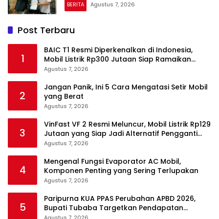
BERITA
Agustus 7, 2026
Post Terbaru
BAIC T1 Resmi Diperkenalkan di Indonesia,
1
Mobil Listrik Rp300 Jutaan Siap Ramaikan
Pasar EV
Agustus 7, 2026
Jangan Panik, Ini 5 Cara Mengatasi Setir Mobil
2
yang Berat
Agustus 7, 2026
VinFast VF 2 Resmi Meluncur, Mobil Listrik Rp129
3
Jutaan yang Siap Jadi Alternatif Pengganti
Motor
Agustus 7, 2026
Mengenal Fungsi Evaporator AC Mobil,
4
Komponen Penting yang Sering Terlupakan
Agustus 7, 2026
Paripurna KUA PPAS Perubahan APBD 2026,
5
Bupati Tubaba Targetkan Pendapatan
Daerah Rp820,3 Miliar
Agustus 7, 2026