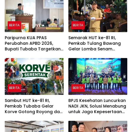
BERITA
BERITA
Paripurna KUA PPAS
Semarak HUT ke-81 RI,
Perubahan APBD 2026,
Pemkab Tulang Bawang
Bupati Tubaba Targetkan
Gelar Lomba Senam
Pendapatan Daerah
Udang Manis
Rp820,3 Miliar
BERITA
BERITA
Sambut HUT ke-81 RI,
BPJS Kesehatan Luncurkan
Pemkab Tubaba Gelar
NADI JKN, Solusi Menabung
Korve Gotong Royong dan
untuk Jaga Kepesertaan
Bersih-Bersih Serentak
Tetap Aktif