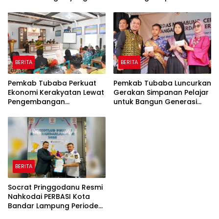
Bersih-Bersih Serentak
Tetap Aktif
BERITA
BERITA
Pemkab Tubaba Perkuat
Pemkab Tubaba Luncurkan
Ekonomi Kerakyatan Lewat
Gerakan Simpanan Pelajar
Pengembangan
untuk Bangun Generasi
Peternakan dan
Cerdas Sejak Dini
Penyaluran KUR
BERITA
Socrat Pringgodanu Resmi
Nahkodai PERBASI Kota
Bandar Lampung Periode
2026–2030