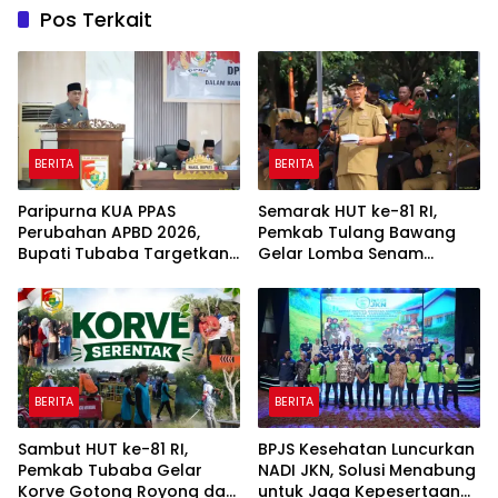
Pos Terkait
BERITA
BERITA
Paripurna KUA PPAS
Semarak HUT ke-81 RI,
Perubahan APBD 2026,
Pemkab Tulang Bawang
Bupati Tubaba Targetkan
Gelar Lomba Senam
Pendapatan Daerah
Udang Manis
Rp820,3 Miliar
BERITA
BERITA
Sambut HUT ke-81 RI,
BPJS Kesehatan Luncurkan
Pemkab Tubaba Gelar
NADI JKN, Solusi Menabung
Korve Gotong Royong dan
untuk Jaga Kepesertaan