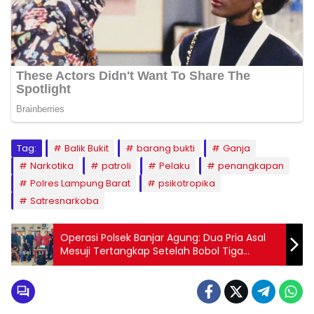
Tag:
Balik Bukit
barang bukti
Ganja
Narkotika
patroli
Pelaku
penangkapan
Polres Lampung Barat
psikotropika
Satresnarkoba
Operasi Polsek Banjar Agung: Dua Pria Asal
Mesuji Tertangkap Setelah Bobol Tiga
Rumah dan Mencuri Motor di Tulang
Bawang