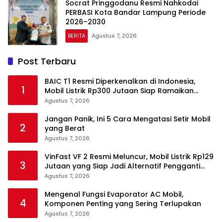
Socrat Pringgodanu Resmi Nahkodai
PERBASI Kota Bandar Lampung Periode
2026–2030
BERITA
Agustus 7, 2026
Post Terbaru
BAIC T1 Resmi Diperkenalkan di Indonesia,
1
Mobil Listrik Rp300 Jutaan Siap Ramaikan
Pasar EV
Agustus 7, 2026
Jangan Panik, Ini 5 Cara Mengatasi Setir Mobil
2
yang Berat
Agustus 7, 2026
VinFast VF 2 Resmi Meluncur, Mobil Listrik Rp129
3
Jutaan yang Siap Jadi Alternatif Pengganti
Motor
Agustus 7, 2026
Mengenal Fungsi Evaporator AC Mobil,
4
Komponen Penting yang Sering Terlupakan
Agustus 7, 2026