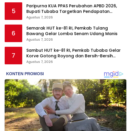
Paripurna KUA PPAS Perubahan APBD 2026,
5
Bupati Tubaba Targetkan Pendapatan
Daerah Rp820,3 Miliar
Agustus 7, 2026
Semarak HUT ke-81 RI, Pemkab Tulang
6
Bawang Gelar Lomba Senam Udang Manis
Agustus 7, 2026
Sambut HUT ke-81 RI, Pemkab Tubaba Gelar
7
Korve Gotong Royong dan Bersih-Bersih
Serentak
Agustus 7, 2026