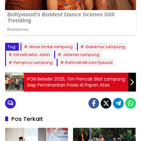
Tag:
dinas bmbk lampung
Gubernur Lampung
Infrastruktur Jalan
Jalanan Lampung
Pemprov Lampung
Rahmat Mirzani Djausal
PON Beladiri 2025, Tim Pencak Silat Lampung
Siap Pertahankan Posisi di Papan Atas
Pos Terkait