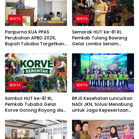
BERITA
BERITA
Paripurna KUA PPAS
Semarak HUT ke-81 RI,
Perubahan APBD 2026,
Pemkab Tulang Bawang
Bupati Tubaba Targetkan
Gelar Lomba Senam
Pendapatan Daerah
Udang Manis
Rp820,3 Miliar
BERITA
BERITA
Sambut HUT ke-81 RI,
BPJS Kesehatan Luncurkan
Pemkab Tubaba Gelar
NADI JKN, Solusi Menabung
Korve Gotong Royong dan
untuk Jaga Kepesertaan
Bersih-Bersih Serentak
Tetap Aktif