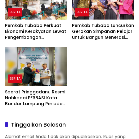
BERITA
BERITA
Pemkab Tubaba Perkuat
Pemkab Tubaba Luncurkan
Ekonomi Kerakyatan Lewat
Gerakan Simpanan Pelajar
Pengembangan
untuk Bangun Generasi
Peternakan dan
Cerdas Sejak Dini
Penyaluran KUR
BERITA
Socrat Pringgodanu Resmi
Nahkodai PERBASI Kota
Bandar Lampung Periode
2026–2030
Tinggalkan Balasan
Alamat email Anda tidak akan dipublikasikan.
Ruas yang