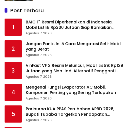
Post Terbaru
BAIC T1 Resmi Diperkenalkan di Indonesia,
1
Mobil Listrik Rp300 Jutaan Siap Ramaikan
Pasar EV
Agustus 7, 2026
Jangan Panik, Ini 5 Cara Mengatasi Setir Mobil
2
yang Berat
Agustus 7, 2026
VinFast VF 2 Resmi Meluncur, Mobil Listrik Rp129
3
Jutaan yang Siap Jadi Alternatif Pengganti
Motor
Agustus 7, 2026
Mengenal Fungsi Evaporator AC Mobil,
4
Komponen Penting yang Sering Terlupakan
Agustus 7, 2026
Paripurna KUA PPAS Perubahan APBD 2026,
5
Bupati Tubaba Targetkan Pendapatan
Daerah Rp820,3 Miliar
Agustus 7, 2026