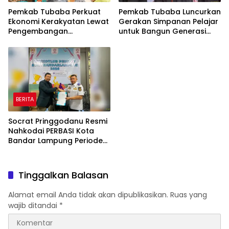
Pemkab Tubaba Perkuat
Pemkab Tubaba Luncurkan
Ekonomi Kerakyatan Lewat
Gerakan Simpanan Pelajar
Pengembangan
untuk Bangun Generasi
Peternakan dan
Cerdas Sejak Dini
Penyaluran KUR
BERITA
Socrat Pringgodanu Resmi
Nahkodai PERBASI Kota
Bandar Lampung Periode
2026–2030
Tinggalkan Balasan
Alamat email Anda tidak akan dipublikasikan.
Ruas yang
wajib ditandai
*