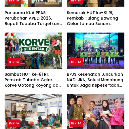
BERITA
BERITA
Paripurna KUA PPAS
Semarak HUT ke-81 RI,
Perubahan APBD 2026,
Pemkab Tulang Bawang
Bupati Tubaba Targetkan
Gelar Lomba Senam
Pendapatan Daerah
Udang Manis
Rp820,3 Miliar
BERITA
BERITA
Sambut HUT ke-81 RI,
BPJS Kesehatan Luncurkan
Pemkab Tubaba Gelar
NADI JKN, Solusi Menabung
Korve Gotong Royong dan
untuk Jaga Kepesertaan
Bersih-Bersih Serentak
Tetap Aktif
BERITA
BERITA