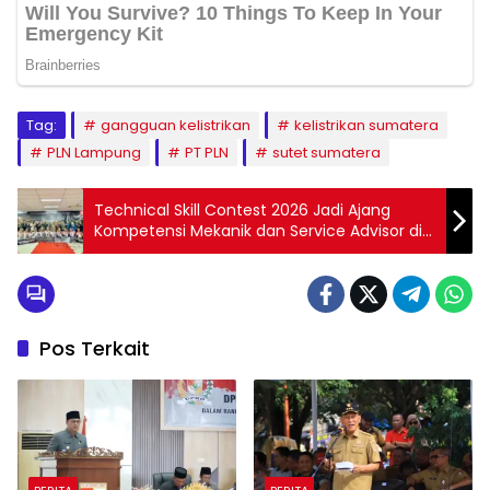
Tag:
gangguan kelistrikan
kelistrikan sumatera
PLN Lampung
PT PLN
sutet sumatera
Technical Skill Contest 2026 Jadi Ajang
Kompetensi Mekanik dan Service Advisor di
TDM Lampung
Pos Terkait