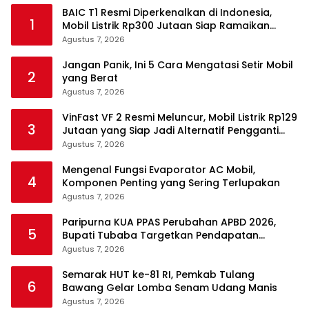
BAIC T1 Resmi Diperkenalkan di Indonesia,
1
Mobil Listrik Rp300 Jutaan Siap Ramaikan
Pasar EV
Agustus 7, 2026
Jangan Panik, Ini 5 Cara Mengatasi Setir Mobil
2
yang Berat
Agustus 7, 2026
VinFast VF 2 Resmi Meluncur, Mobil Listrik Rp129
3
Jutaan yang Siap Jadi Alternatif Pengganti
Motor
Agustus 7, 2026
Mengenal Fungsi Evaporator AC Mobil,
4
Komponen Penting yang Sering Terlupakan
Agustus 7, 2026
Paripurna KUA PPAS Perubahan APBD 2026,
5
Bupati Tubaba Targetkan Pendapatan
Daerah Rp820,3 Miliar
Agustus 7, 2026
Semarak HUT ke-81 RI, Pemkab Tulang
6
Bawang Gelar Lomba Senam Udang Manis
Agustus 7, 2026