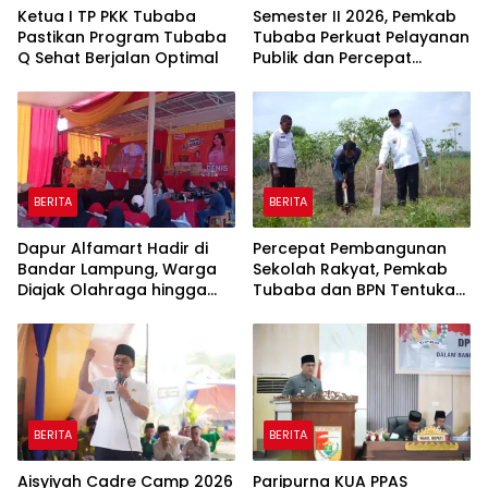
Ketua I TP PKK Tubaba
Semester II 2026, Pemkab
Pastikan Program Tubaba
Tubaba Perkuat Pelayanan
Q Sehat Berjalan Optimal
Publik dan Percepat
Program Pembangunan
BERITA
BERITA
Dapur Alfamart Hadir di
Percepat Pembangunan
Bandar Lampung, Warga
Sekolah Rakyat, Pemkab
Diajak Olahraga hingga
Tubaba dan BPN Tentukan
Belajar Memasak
Titik Koordinat Lahan
BERITA
BERITA
Aisyiyah Cadre Camp 2026
Paripurna KUA PPAS