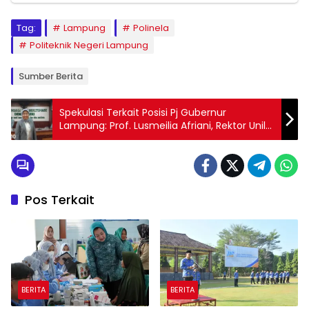
Tag:
Lampung
Polinela
Politeknik Negeri Lampung
Sumber Berita
Spekulasi Terkait Posisi Pj Gubernur
Lampung: Prof. Lusmeilia Afriani, Rektor Unila,
Angkat Bicara
Pos Terkait
BERITA
BERITA