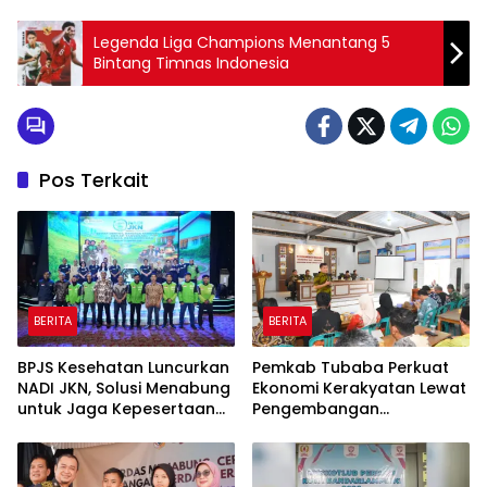
Legenda Liga Champions Menantang 5
Bintang Timnas Indonesia
Pos Terkait
BERITA
BERITA
BPJS Kesehatan Luncurkan
Pemkab Tubaba Perkuat
NADI JKN, Solusi Menabung
Ekonomi Kerakyatan Lewat
untuk Jaga Kepesertaan
Pengembangan
Tetap Aktif
Peternakan dan
Penyaluran KUR