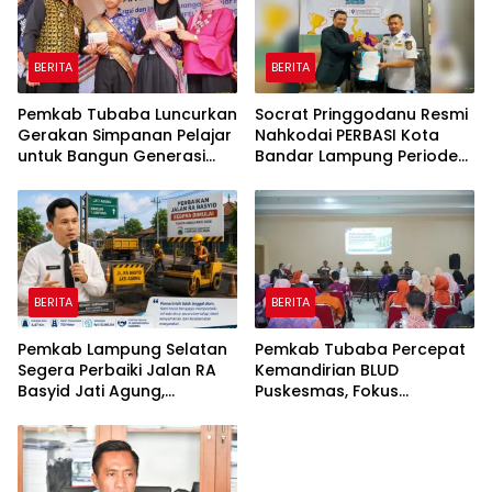
BERITA
BERITA
Pemkab Tubaba Luncurkan
Socrat Pringgodanu Resmi
Gerakan Simpanan Pelajar
Nahkodai PERBASI Kota
untuk Bangun Generasi
Bandar Lampung Periode
Cerdas Sejak Dini
2026–2030
BERITA
BERITA
Pemkab Lampung Selatan
Pemkab Tubaba Percepat
Segera Perbaiki Jalan RA
Kemandirian BLUD
Basyid Jati Agung,
Puskesmas, Fokus
Anggaran Rp1,13 Miliar
Tingkatkan Pelayanan
Disiapkan
Kesehatan