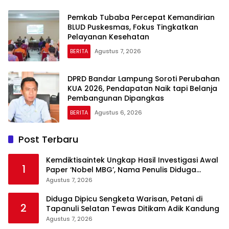
Pemkab Tubaba Percepat Kemandirian
BLUD Puskesmas, Fokus Tingkatkan
Pelayanan Kesehatan
BERITA
Agustus 7, 2026
DPRD Bandar Lampung Soroti Perubahan
KUA 2026, Pendapatan Naik tapi Belanja
Pembangunan Dipangkas
BERITA
Agustus 6, 2026
Post Terbaru
Kemdiktisaintek Ungkap Hasil Investigasi Awal
1
Paper ‘Nobel MBG’, Nama Penulis Diduga
Dicantumkan Tanpa Persetujuan
Agustus 7, 2026
Diduga Dipicu Sengketa Warisan, Petani di
2
Tapanuli Selatan Tewas Ditikam Adik Kandung
Agustus 7, 2026