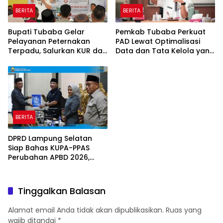
BERITA
BERITA
Bupati Tubaba Gelar
Pemkab Tubaba Perkuat
Pelayanan Peternakan
PAD Lewat Optimalisasi
Terpadu, Salurkan KUR dan
Data dan Tata Kelola yang
Sosialisasikan BPJS
Akuntabel
Ketenagakerjaan
BERITA
DPRD Lampung Selatan
Siap Bahas KUPA-PPAS
Perubahan APBD 2026,
Program Pembangunan
Jadi Prioritas
Tinggalkan Balasan
Alamat email Anda tidak akan dipublikasikan.
Ruas yang
wajib ditandai
*