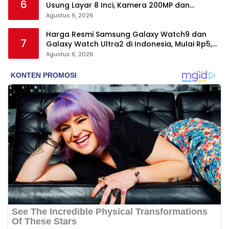
6
Usung Layar 8 Inci, Kamera 200MP dan
Snapdragon 8 Elite Gen 5
Agustus 6, 2026
Harga Resmi Samsung Galaxy Watch9 dan
7
Galaxy Watch Ultra2 di Indonesia, Mulai Rp5,9
Jutaan
Agustus 6, 2026