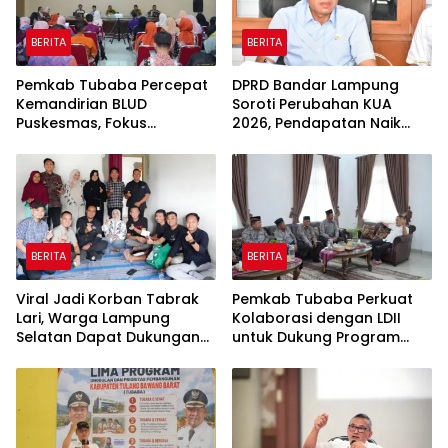
BERITA
BERITA
Pemkab Tubaba Percepat
DPRD Bandar Lampung
Kemandirian BLUD
Soroti Perubahan KUA
Puskesmas, Fokus
2026, Pendapatan Naik
Tingkatkan Pelayanan
tapi Belanja Pembangunan
Kesehatan
Dipangkas
BERITA
BERITA
Viral Jadi Korban Tabrak
Pemkab Tubaba Perkuat
Lari, Warga Lampung
Kolaborasi dengan LDII
Selatan Dapat Dukungan
untuk Dukung Program
RMD Team, DPRD, dan
Prioritas Daerah
Influencer