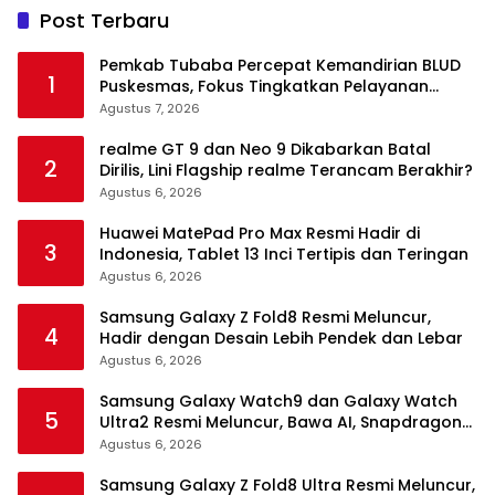
Post Terbaru
Pemkab Tubaba Percepat Kemandirian BLUD
1
Puskesmas, Fokus Tingkatkan Pelayanan
Kesehatan
Agustus 7, 2026
realme GT 9 dan Neo 9 Dikabarkan Batal
2
Dirilis, Lini Flagship realme Terancam Berakhir?
Agustus 6, 2026
Huawei MatePad Pro Max Resmi Hadir di
3
Indonesia, Tablet 13 Inci Tertipis dan Teringan
Agustus 6, 2026
Samsung Galaxy Z Fold8 Resmi Meluncur,
4
Hadir dengan Desain Lebih Pendek dan Lebar
Agustus 6, 2026
Samsung Galaxy Watch9 dan Galaxy Watch
5
Ultra2 Resmi Meluncur, Bawa AI, Snapdragon
Wear Elite, dan Fitur Kesehatan Baru
Agustus 6, 2026
Samsung Galaxy Z Fold8 Ultra Resmi Meluncur,