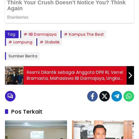
Tag:
IIB Darmajaya
Kampus The Best
Lampung
Statistik
Sumber Berita
Resmi Dilantik sebagai Anggota DPR RI, Verrel
Bramasta, Mahasiswa IIB Darmajaya, Ungkap
Janji dan Visi
Pos Terkait