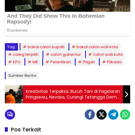
Tag:
bakal calon bupati
bakal calon wali kota
caleg terpilih
calon gubernur
calon wali kota
KPU
MK
Pelantikan
Pilgub
Pilkada
Sumber Berita
Kreativitas Terpaksa: Buruh Tani di Pagelaran
Pringsewu, Nevasa, Curangi Tetangga Demi
HP Meskipun Tak Punya Uang
Pos Terkait