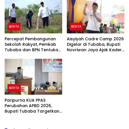
BERITA
BERITA
Percepat Pembangunan
Aisyiyah Cadre Camp 2026
Sekolah Rakyat, Pemkab
Digelar di Tubaba, Bupati
Tubaba dan BPN Tentukan
Novriwan Jaya Ajak Kader
Titik Koordinat Lahan
Perkuat Sinergi
Pembangunan
BERITA
Paripurna KUA PPAS
Perubahan APBD 2026,
Bupati Tubaba Targetkan
Pendapatan Daerah
Rp820,3 Miliar