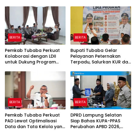
tapi Belanja Pembangunan
RMD Team, DPRD, dan
Dipangkas
Influencer
BERITA
BERITA
Pemkab Tubaba Perkuat
Bupati Tubaba Gelar
Kolaborasi dengan LDII
Pelayanan Peternakan
untuk Dukung Program
Terpadu, Salurkan KUR dan
Prioritas Daerah
Sosialisasikan BPJS
Ketenagakerjaan
BERITA
BERITA
Pemkab Tubaba Perkuat
DPRD Lampung Selatan
PAD Lewat Optimalisasi
Siap Bahas KUPA-PPAS
Data dan Tata Kelola yang
Perubahan APBD 2026,
Akuntabel
Program Pembangunan