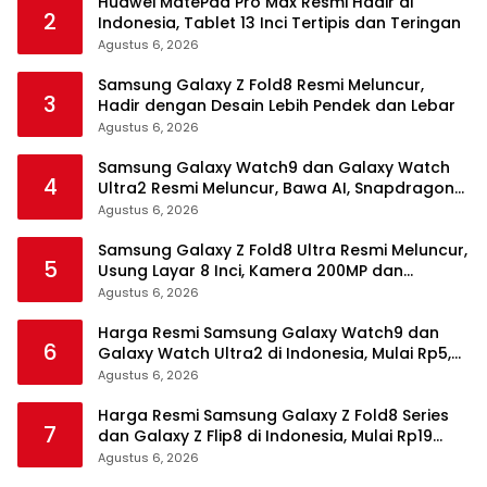
Huawei MatePad Pro Max Resmi Hadir di
2
Indonesia, Tablet 13 Inci Tertipis dan Teringan
Agustus 6, 2026
Samsung Galaxy Z Fold8 Resmi Meluncur,
3
Hadir dengan Desain Lebih Pendek dan Lebar
Agustus 6, 2026
Samsung Galaxy Watch9 dan Galaxy Watch
4
Ultra2 Resmi Meluncur, Bawa AI, Snapdragon
Wear Elite, dan Fitur Kesehatan Baru
Agustus 6, 2026
Samsung Galaxy Z Fold8 Ultra Resmi Meluncur,
5
Usung Layar 8 Inci, Kamera 200MP dan
Snapdragon 8 Elite Gen 5
Agustus 6, 2026
Harga Resmi Samsung Galaxy Watch9 dan
6
Galaxy Watch Ultra2 di Indonesia, Mulai Rp5,9
Jutaan
Agustus 6, 2026
Harga Resmi Samsung Galaxy Z Fold8 Series
7
dan Galaxy Z Flip8 di Indonesia, Mulai Rp19
Jutaan
Agustus 6, 2026