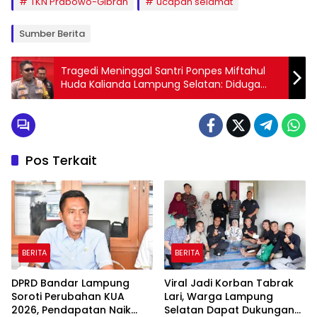
TKN Prabowo-Gibran
ucapan selamat
Sumber Berita
Tragedi Meninggal Santri Ponpes Miftahul
Huda Kalianda Lampung Selatan: Diduga
Dianiaya hingga Ajal Menjemput
Pos Terkait
BERITA
BERITA
DPRD Bandar Lampung
Viral Jadi Korban Tabrak
Soroti Perubahan KUA
Lari, Warga Lampung
2026, Pendapatan Naik
Selatan Dapat Dukungan