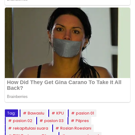
Tag:
Bawaslu
KPU
paslon 01
paslon 02
paslon 03
Pilpres
rekapitulasi suara
Roslan Roeslani