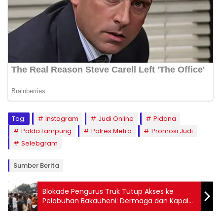
Tag:
Instagram
Judi Online
Pidana
Polda Lampung
Polres Metro
Promosi Judi
Selebgram
Sumber Berita
Blokade Pengurus Truk Tutup Akses ke
Pelabuhan Bakauheni: Dermaga dan Kapal
Dilarang Masuk