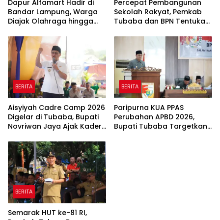
Dapur Alfamart Hadir di
Percepat Pembangunan
Bandar Lampung, Warga
Sekolah Rakyat, Pemkab
Diajak Olahraga hingga
Tubaba dan BPN Tentukan
Belajar Memasak
Titik Koordinat Lahan
BERITA
BERITA
Aisyiyah Cadre Camp 2026
Paripurna KUA PPAS
Digelar di Tubaba, Bupati
Perubahan APBD 2026,
Novriwan Jaya Ajak Kader
Bupati Tubaba Targetkan
Perkuat Sinergi
Pendapatan Daerah
Pembangunan
Rp820,3 Miliar
BERITA
Semarak HUT ke-81 RI,