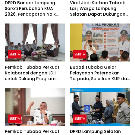
DPRD Bandar Lampung
Viral Jadi Korban Tabrak
Soroti Perubahan KUA
Lari, Warga Lampung
2026, Pendapatan Naik
Selatan Dapat Dukungan
tapi Belanja Pembangunan
RMD Team, DPRD, dan
Dipangkas
Influencer
BERITA
BERITA
Pemkab Tubaba Perkuat
Bupati Tubaba Gelar
Kolaborasi dengan LDII
Pelayanan Peternakan
untuk Dukung Program
Terpadu, Salurkan KUR dan
Prioritas Daerah
Sosialisasikan BPJS
Ketenagakerjaan
BERITA
BERITA
Pemkab Tubaba Perkuat
DPRD Lampung Selatan