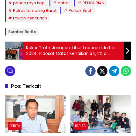
panen raya kopi
patroli
PENCURIAN
Polres Lampung Barat
Polsek Suoh
rawan pencurian
Sumber Berita
Rekor Trafik Jaringan: Libur Lebaran Idulfitri
2024, Indosat Catat Kenaikan 34,4% di
Sribawono Lampung Timur
Pos Terkait
BERITA
BERITA