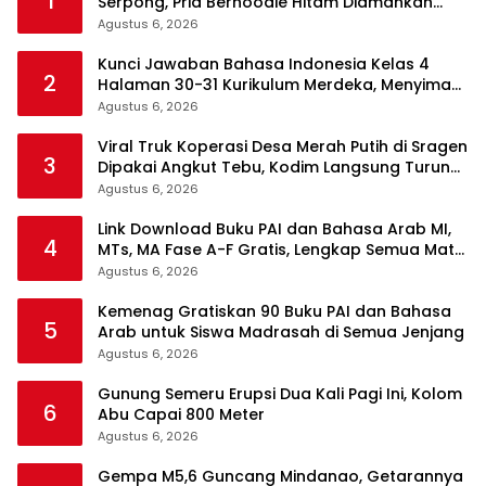
1
Serpong, Pria Berhoodie Hitam Diamankan
Warga dan Polisi
Agustus 6, 2026
Kunci Jawaban Bahasa Indonesia Kelas 4
2
Halaman 30-31 Kurikulum Merdeka, Menyimak
Teks Kepala Suku Len
Agustus 6, 2026
Viral Truk Koperasi Desa Merah Putih di Sragen
3
Dipakai Angkut Tebu, Kodim Langsung Turun
Tangan
Agustus 6, 2026
Link Download Buku PAI dan Bahasa Arab MI,
4
MTs, MA Fase A-F Gratis, Lengkap Semua Mata
Pelajaran
Agustus 6, 2026
Kemenag Gratiskan 90 Buku PAI dan Bahasa
5
Arab untuk Siswa Madrasah di Semua Jenjang
Agustus 6, 2026
Gunung Semeru Erupsi Dua Kali Pagi Ini, Kolom
6
Abu Capai 800 Meter
Agustus 6, 2026
Gempa M5,6 Guncang Mindanao, Getarannya