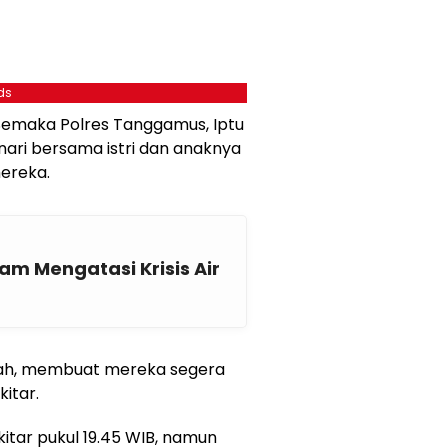
ds
Semaka Polres Tanggamus, Iptu
onari bersama istri dan anaknya
ereka.
m Mengatasi Krisis Air
umah, membuat mereka segera
itar.
tar pukul 19.45 WIB, namun