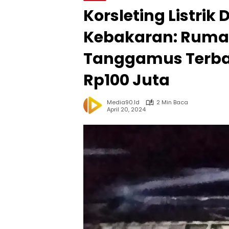
Korsleting Listri
Kebakaran: Ruma
Tanggamus Terba
Rp100 Juta
Media90.id
2 Min Baca
April 20, 2024