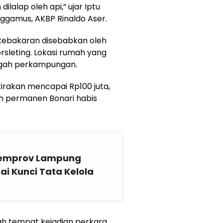
lalap oleh api,” ujar Iptu
nggamus, AKBP Rinaldo Aser.
ebakaran disebabkan oleh
orsleting. Lokasi rumah yang
engah perkampungan.
kirakan mencapai Rp100 juta,
h permanen Bonari habis
 Pemprov Lampung
i Kunci Tata Kelola
lah tempat kejadian perkara