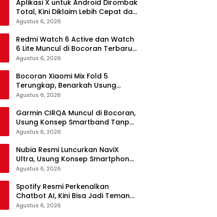
Aplikasi X untuk Android Dirombak
Total, Kini Diklaim Lebih Cepat dan
Stabil
Agustus 6, 2026
Redmi Watch 6 Active dan Watch
6 Lite Muncul di Bocoran Terbaru,
Simak Detailnya
Agustus 6, 2026
Bocoran Xiaomi Mix Fold 5
Terungkap, Benarkah Usung
Desain Foldable Wide?
Agustus 6, 2026
Garmin CIRQA Muncul di Bocoran,
Usung Konsep Smartband Tanpa
Layar
Agustus 6, 2026
Nubia Resmi Luncurkan NaviX
Ultra, Usung Konsep Smartphone
AI Agent
Agustus 6, 2026
Spotify Resmi Perkenalkan
Chatbot AI, Kini Bisa Jadi Teman
Ngobrol Seputar Musik
Agustus 6, 2026