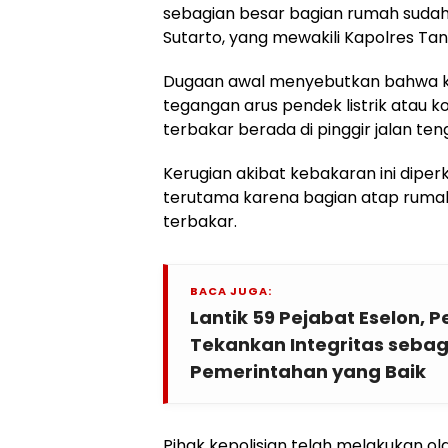
sebagian besar bagian rumah sudah di
Sutarto, yang mewakili Kapolres Ta
Dugaan awal menyebutkan bahwa k
tegangan arus pendek listrik atau k
terbakar berada di pinggir jalan t
Kerugian akibat kebakaran ini diper
terutama karena bagian atap ruma
terbakar.
BACA JUGA:
Lantik 59 Pejabat Eselon,
Tekankan Integritas sebaga
Pemerintahan yang Baik
Pihak kepolisian telah melakukan o