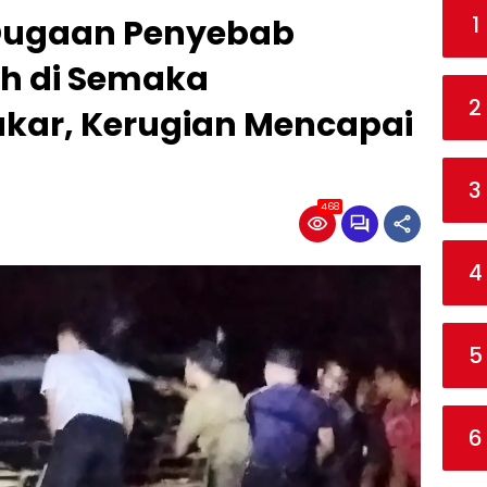
1
k Dugaan Penyebab
h di Semaka
2
kar, Kerugian Mencapai
3
468
4
5
6