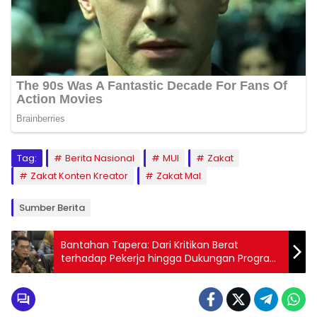
Tag:
Berita Nasional
MUI
Zakat
Zakat Konten Kreator
Zakat Mal
Sumber Berita
Bantahan Tapera: Dari Kritikan Berat
terhadap Pekerja hingga Dukungan Program
Makan Gratis