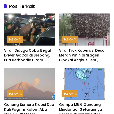
Pos Terkait
NASIONAL
NASIONAL
Viral! Diduga Coba Begal
Viral Truk Koperasi Desa
Driver GoCar di Serpong,
Merah Putih di Sragen
Pria Berhoodie Hitam
Dipakai Angkut Tebu,
Diamankan Warga dan
Kodim Langsung Turun
Polisi
Tangan
NASIONAL
NASIONAL
Gunung Semeru Erupsi Dua
Gempa M5,6 Guncang
Kali Pagi Ini, Kolom Abu
Mindanao, Getarannya