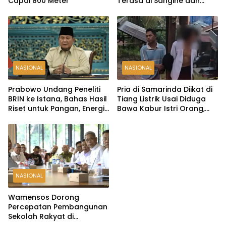
Capai 800 Meter
Terasa di Sangihe dan
Talaud
NASIONAL
NASIONAL
Prabowo Undang Peneliti
Pria di Samarinda Diikat di
BRIN ke Istana, Bahas Hasil
Tiang Listrik Usai Diduga
Riset untuk Pangan, Energi,
Bawa Kabur Istri Orang,
hingga Sampah
Kasus Berakhir Damai
NASIONAL
Wamensos Dorong
Percepatan Pembangunan
Sekolah Rakyat di
Probolinggo, Kuansing, dan