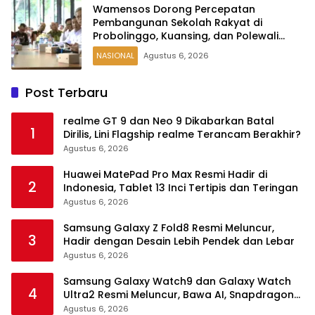
Wamensos Dorong Percepatan
Pembangunan Sekolah Rakyat di
Probolinggo, Kuansing, dan Polewali
Mandar
NASIONAL
Agustus 6, 2026
Post Terbaru
realme GT 9 dan Neo 9 Dikabarkan Batal
1
Dirilis, Lini Flagship realme Terancam Berakhir?
Agustus 6, 2026
Huawei MatePad Pro Max Resmi Hadir di
2
Indonesia, Tablet 13 Inci Tertipis dan Teringan
Agustus 6, 2026
Samsung Galaxy Z Fold8 Resmi Meluncur,
3
Hadir dengan Desain Lebih Pendek dan Lebar
Agustus 6, 2026
Samsung Galaxy Watch9 dan Galaxy Watch
4
Ultra2 Resmi Meluncur, Bawa AI, Snapdragon
Wear Elite, dan Fitur Kesehatan Baru
Agustus 6, 2026