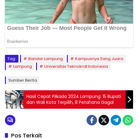
Tag:
Bandar Lampung
Kampusnya Sang Juara
Lampung
Universitas Teknokrat Indonesia
Sumber Berita
Hasil Cepat Pilkada 2024 Lampung: 15 Bupati
dan Wali Kota Terpilih, 8 Petahana Gagal
Pos Terkait