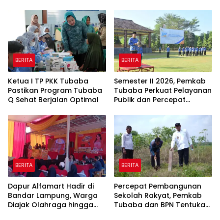
BERITA
BERITA
Ketua I TP PKK Tubaba
Semester II 2026, Pemkab
Pastikan Program Tubaba
Tubaba Perkuat Pelayanan
Q Sehat Berjalan Optimal
Publik dan Percepat
Program Pembangunan
BERITA
BERITA
Dapur Alfamart Hadir di
Percepat Pembangunan
Bandar Lampung, Warga
Sekolah Rakyat, Pemkab
Diajak Olahraga hingga
Tubaba dan BPN Tentukan
Belajar Memasak
Titik Koordinat Lahan