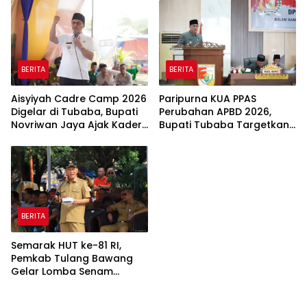
BERITA
BERITA
Aisyiyah Cadre Camp 2026
Paripurna KUA PPAS
Digelar di Tubaba, Bupati
Perubahan APBD 2026,
Novriwan Jaya Ajak Kader
Bupati Tubaba Targetkan
Perkuat Sinergi
Pendapatan Daerah
Pembangunan
Rp820,3 Miliar
BERITA
Semarak HUT ke-81 RI,
Pemkab Tulang Bawang
Gelar Lomba Senam
Udang Manis