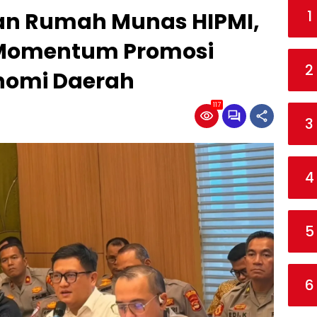
1
an Rumah Munas HIPMI,
 Momentum Promosi
2
onomi Daerah
117
3
4
5
6