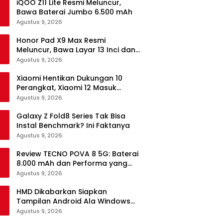
iQOO Z11 Lite Resmi Meluncur,
Bawa Baterai Jumbo 6.500 mAh
Agustus 9, 2026
Honor Pad X9 Max Resmi
Meluncur, Bawa Layar 13 Inci dan
Baterai 10.100 mAh
Agustus 9, 2026
Xiaomi Hentikan Dukungan 10
Perangkat, Xiaomi 12 Masuk
Daftar
Agustus 9, 2026
Galaxy Z Fold8 Series Tak Bisa
Instal Benchmark? Ini Faktanya
Agustus 9, 2026
Review TECNO POVA 8 5G: Baterai
8.000 mAh dan Performa yang
Masih Mantap di 2026
Agustus 9, 2026
HMD Dikabarkan Siapkan
Tampilan Android Ala Windows
Phone
Agustus 9, 2026