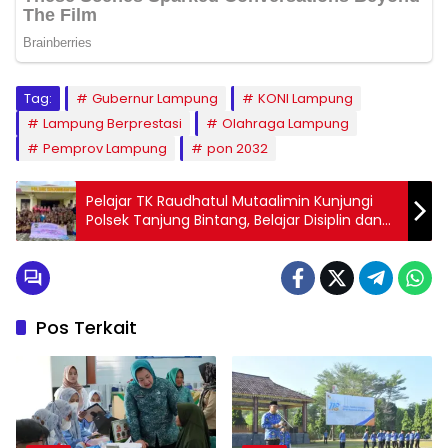
Tag:
Gubernur Lampung
KONI Lampung
Lampung Berprestasi
Olahraga Lampung
Pemprov Lampung
pon 2032
Pelajar TK Raudhatul Mutaalimin Kunjungi
Polsek Tanjung Bintang, Belajar Disiplin dan
Tugas Polisi Sejak Dini
Pos Terkait