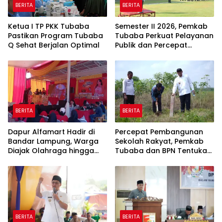
BERITA
BERITA
Ketua I TP PKK Tubaba
Semester II 2026, Pemkab
Pastikan Program Tubaba
Tubaba Perkuat Pelayanan
Q Sehat Berjalan Optimal
Publik dan Percepat
Program Pembangunan
BERITA
BERITA
Dapur Alfamart Hadir di
Percepat Pembangunan
Bandar Lampung, Warga
Sekolah Rakyat, Pemkab
Diajak Olahraga hingga
Tubaba dan BPN Tentukan
Belajar Memasak
Titik Koordinat Lahan
BERITA
BERITA