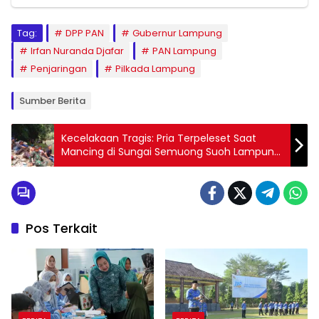
Tag:
DPP PAN
Gubernur Lampung
Irfan Nuranda Djafar
PAN Lampung
Penjaringan
Pilkada Lampung
Sumber Berita
Kecelakaan Tragis: Pria Terpeleset Saat
Mancing di Sungai Semuong Suoh Lampung
Barat, Nasibnya Tenggelam dan Hilang
Pos Terkait