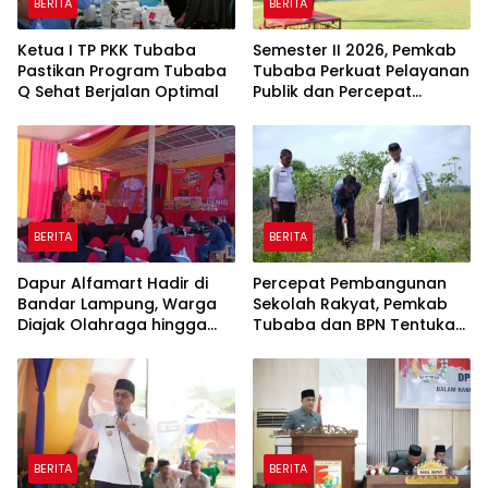
BERITA
BERITA
Ketua I TP PKK Tubaba
Semester II 2026, Pemkab
Pastikan Program Tubaba
Tubaba Perkuat Pelayanan
Q Sehat Berjalan Optimal
Publik dan Percepat
Program Pembangunan
BERITA
BERITA
Dapur Alfamart Hadir di
Percepat Pembangunan
Bandar Lampung, Warga
Sekolah Rakyat, Pemkab
Diajak Olahraga hingga
Tubaba dan BPN Tentukan
Belajar Memasak
Titik Koordinat Lahan
BERITA
BERITA