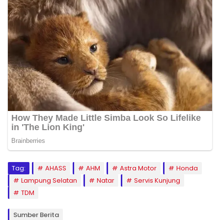
Tag:
AHASS
AHM
Astra Motor
Honda
Lampung Selatan
Natar
Servis Kunjung
TDM
Sumber Berita