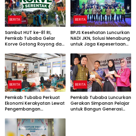
BERITA
BERITA
Sambut HUT ke-81 RI,
BPJS Kesehatan Luncurkan
Pemkab Tubaba Gelar
NADI JKN, Solusi Menabung
Korve Gotong Royong dan
untuk Jaga Kepesertaan
Bersih-Bersih Serentak
Tetap Aktif
BERITA
BERITA
Pemkab Tubaba Perkuat
Pemkab Tubaba Luncurkan
Ekonomi Kerakyatan Lewat
Gerakan Simpanan Pelajar
Pengembangan
untuk Bangun Generasi
Peternakan dan
Cerdas Sejak Dini
Penyaluran KUR