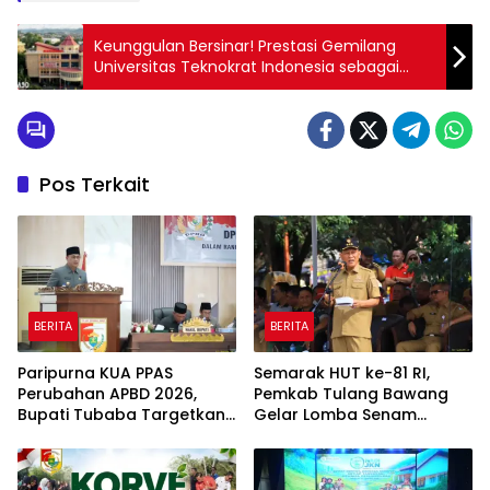
Keunggulan Bersinar! Prestasi Gemilang
Universitas Teknokrat Indonesia sebagai
Kampus Swasta Teratas di Kawasan ASEAN
Pos Terkait
BERITA
BERITA
Paripurna KUA PPAS
Semarak HUT ke-81 RI,
Perubahan APBD 2026,
Pemkab Tulang Bawang
Bupati Tubaba Targetkan
Gelar Lomba Senam
Pendapatan Daerah
Udang Manis
Rp820,3 Miliar