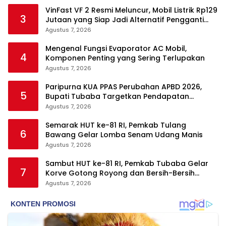
VinFast VF 2 Resmi Meluncur, Mobil Listrik Rp129
3
Jutaan yang Siap Jadi Alternatif Pengganti
Motor
Agustus 7, 2026
Mengenal Fungsi Evaporator AC Mobil,
4
Komponen Penting yang Sering Terlupakan
Agustus 7, 2026
Paripurna KUA PPAS Perubahan APBD 2026,
5
Bupati Tubaba Targetkan Pendapatan
Daerah Rp820,3 Miliar
Agustus 7, 2026
Semarak HUT ke-81 RI, Pemkab Tulang
6
Bawang Gelar Lomba Senam Udang Manis
Agustus 7, 2026
Sambut HUT ke-81 RI, Pemkab Tubaba Gelar
7
Korve Gotong Royong dan Bersih-Bersih
Serentak
Agustus 7, 2026