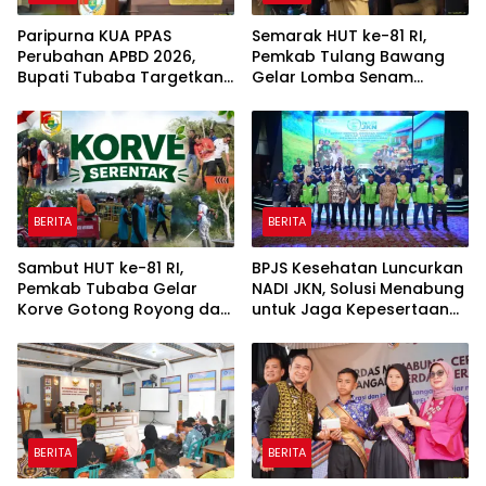
Paripurna KUA PPAS
Semarak HUT ke-81 RI,
Perubahan APBD 2026,
Pemkab Tulang Bawang
Bupati Tubaba Targetkan
Gelar Lomba Senam
Pendapatan Daerah
Udang Manis
Rp820,3 Miliar
BERITA
BERITA
Sambut HUT ke-81 RI,
BPJS Kesehatan Luncurkan
Pemkab Tubaba Gelar
NADI JKN, Solusi Menabung
Korve Gotong Royong dan
untuk Jaga Kepesertaan
Bersih-Bersih Serentak
Tetap Aktif
BERITA
BERITA