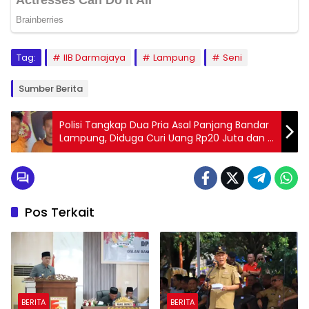
Tag:
IIB Darmajaya
Lampung
Seni
Sumber Berita
Polisi Tangkap Dua Pria Asal Panjang Bandar
Lampung, Diduga Curi Uang Rp20 Juta dan 11
Slop Rokok di Pasar Panjang
Pos Terkait
BERITA
BERITA