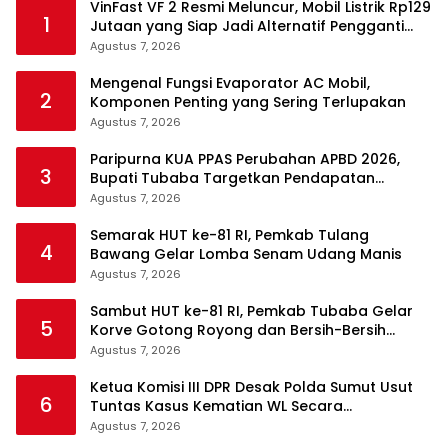
VinFast VF 2 Resmi Meluncur, Mobil Listrik Rp129
1
Jutaan yang Siap Jadi Alternatif Pengganti
Motor
Agustus 7, 2026
Mengenal Fungsi Evaporator AC Mobil,
2
Komponen Penting yang Sering Terlupakan
Agustus 7, 2026
Paripurna KUA PPAS Perubahan APBD 2026,
3
Bupati Tubaba Targetkan Pendapatan
Daerah Rp820,3 Miliar
Agustus 7, 2026
Semarak HUT ke-81 RI, Pemkab Tulang
4
Bawang Gelar Lomba Senam Udang Manis
Agustus 7, 2026
Sambut HUT ke-81 RI, Pemkab Tubaba Gelar
5
Korve Gotong Royong dan Bersih-Bersih
Serentak
Agustus 7, 2026
Ketua Komisi III DPR Desak Polda Sumut Usut
6
Tuntas Kasus Kematian WL Secara
Transparan
Agustus 7, 2026