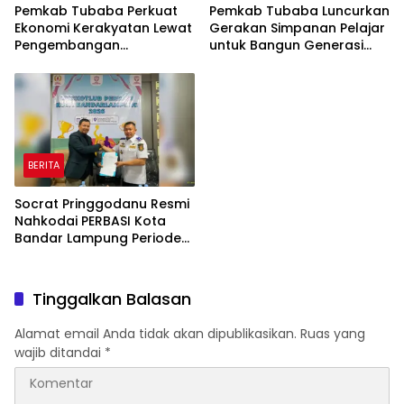
Pemkab Tubaba Perkuat
Pemkab Tubaba Luncurkan
Ekonomi Kerakyatan Lewat
Gerakan Simpanan Pelajar
Pengembangan
untuk Bangun Generasi
Peternakan dan
Cerdas Sejak Dini
Penyaluran KUR
BERITA
Socrat Pringgodanu Resmi
Nahkodai PERBASI Kota
Bandar Lampung Periode
2026–2030
Tinggalkan Balasan
Alamat email Anda tidak akan dipublikasikan.
Ruas yang
wajib ditandai
*