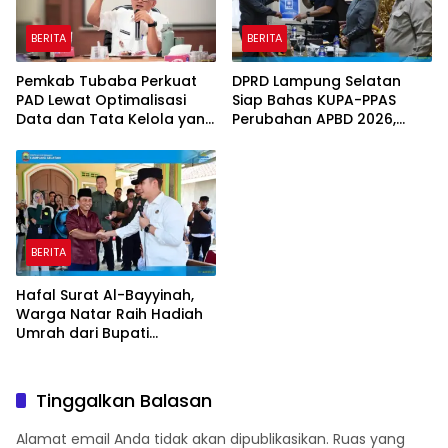
BERITA
BERITA
Pemkab Tubaba Perkuat
DPRD Lampung Selatan
PAD Lewat Optimalisasi
Siap Bahas KUPA-PPAS
Data dan Tata Kelola yang
Perubahan APBD 2026,
Akuntabel
Program Pembangunan
Jadi Prioritas
BERITA
Hafal Surat Al-Bayyinah,
Warga Natar Raih Hadiah
Umrah dari Bupati
Lampung Selatan
Tinggalkan Balasan
Alamat email Anda tidak akan dipublikasikan.
Ruas yang