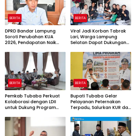
BERITA
BERITA
DPRD Bandar Lampung
Viral Jadi Korban Tabrak
Soroti Perubahan KUA
Lari, Warga Lampung
2026, Pendapatan Naik
Selatan Dapat Dukungan
tapi Belanja Pembangunan
RMD Team, DPRD, dan
Dipangkas
Influencer
BERITA
BERITA
Pemkab Tubaba Perkuat
Bupati Tubaba Gelar
Kolaborasi dengan LDII
Pelayanan Peternakan
untuk Dukung Program
Terpadu, Salurkan KUR dan
Prioritas Daerah
Sosialisasikan BPJS
Ketenagakerjaan