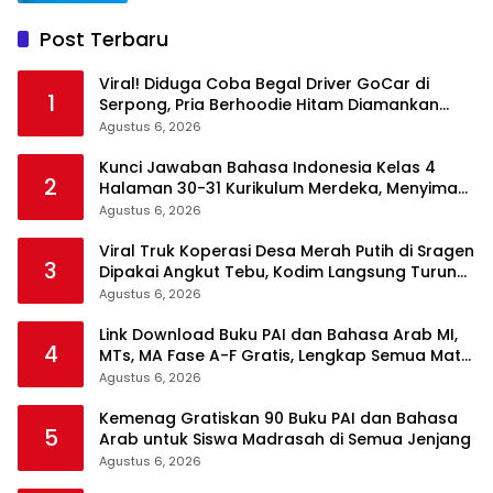
Post Terbaru
Viral! Diduga Coba Begal Driver GoCar di
1
Serpong, Pria Berhoodie Hitam Diamankan
Warga dan Polisi
Agustus 6, 2026
Kunci Jawaban Bahasa Indonesia Kelas 4
2
Halaman 30-31 Kurikulum Merdeka, Menyimak
Teks Kepala Suku Len
Agustus 6, 2026
Viral Truk Koperasi Desa Merah Putih di Sragen
3
Dipakai Angkut Tebu, Kodim Langsung Turun
Tangan
Agustus 6, 2026
Link Download Buku PAI dan Bahasa Arab MI,
4
MTs, MA Fase A-F Gratis, Lengkap Semua Mata
Pelajaran
Agustus 6, 2026
Kemenag Gratiskan 90 Buku PAI dan Bahasa
5
Arab untuk Siswa Madrasah di Semua Jenjang
Agustus 6, 2026