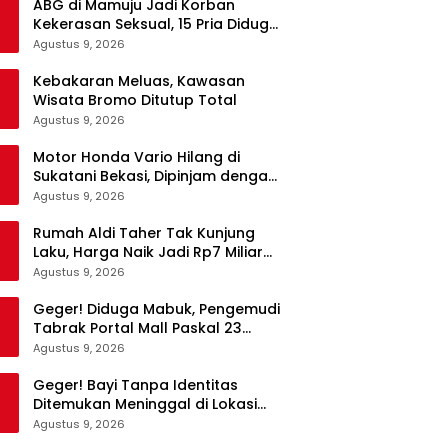
ABG di Mamuju Jadi Korban
Kekerasan Seksual, 15 Pria Diduga
Terlibat
Agustus 9, 2026
Kebakaran Meluas, Kawasan
Wisata Bromo Ditutup Total
Agustus 9, 2026
Motor Honda Vario Hilang di
Sukatani Bekasi, Dipinjam dengan
Alasan ke Indomaret Malah Tak
Agustus 9, 2026
Kembali
Rumah Aldi Taher Tak Kunjung
Laku, Harga Naik Jadi Rp7 Miliar
dan Bonus Mercedes-Benz C200
Agustus 9, 2026
Geger! Diduga Mabuk, Pengemudi
Tabrak Portal Mall Paskal 23
Bandung lalu Tertidur
Agustus 9, 2026
Geger! Bayi Tanpa Identitas
Ditemukan Meninggal di Lokasi
Pembuangan Sampah Tangerang
Agustus 9, 2026