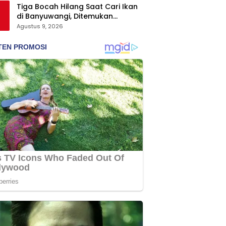
Tiga Bocah Hilang Saat Cari Ikan
di Banyuwangi, Ditemukan
Selamat di Balik Semak dan Atas
Agustus 9, 2026
Pohon