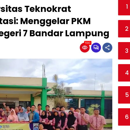
1
sitas Teknokrat
tasi: Menggelar PKM
2
 Negeri 7 Bandar Lampung
590
3
4
5
6