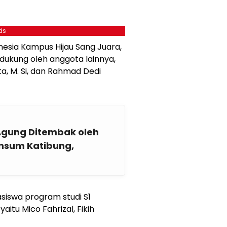
ds
nesia Kampus Hijau Sang Juara,
idukung oleh anggota lainnya,
, M. Si, dan Rahmad Dedi
Agung Ditembak oleh
insum Katibung,
asiswa program studi S1
aitu Mico Fahrizal, Fikih