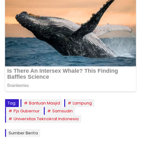
Tag:
Bantuan Masjid
Lampung
Pjs Gubernur
Samsudin
Universitas Teknokrat Indonesia
Sumber Berita