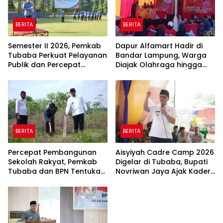
BERITA
BERITA
Semester II 2026, Pemkab
Dapur Alfamart Hadir di
Tubaba Perkuat Pelayanan
Bandar Lampung, Warga
Publik dan Percepat
Diajak Olahraga hingga
Program Pembangunan
Belajar Memasak
BERITA
BERITA
Percepat Pembangunan
Aisyiyah Cadre Camp 2026
Sekolah Rakyat, Pemkab
Digelar di Tubaba, Bupati
Tubaba dan BPN Tentukan
Novriwan Jaya Ajak Kader
Titik Koordinat Lahan
Perkuat Sinergi
Pembangunan