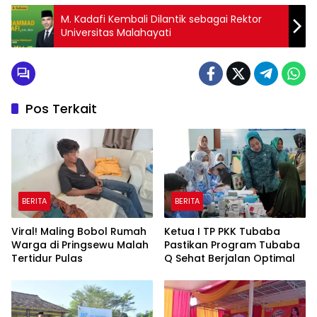
M. Kadafi Kembali Dilantik sebagai Rektor
Universitas Malahayati
Pos Terkait
BERITA
BERITA
Viral! Maling Bobol Rumah
Ketua I TP PKK Tubaba
Warga di Pringsewu Malah
Pastikan Program Tubaba
Tertidur Pulas
Q Sehat Berjalan Optimal