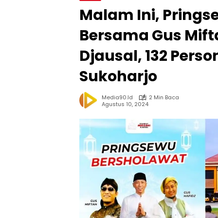
Malam Ini, Pring
Bersama Gus Mift
Djausal, 132 Person
Sukoharjo
Media90.id
2 Min Baca
Agustus 10, 2024