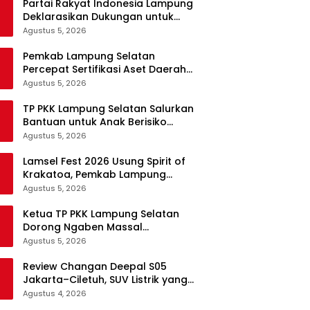
Partai Rakyat Indonesia Lampung
Deklarasikan Dukungan untuk
Prabowo di Pilpres 2029
Agustus 5, 2026
Pemkab Lampung Selatan
Percepat Sertifikasi Aset Daerah
Lewat Sinergi dengan Kantor
Agustus 5, 2026
Pertanahan
TP PKK Lampung Selatan Salurkan
Bantuan untuk Anak Berisiko
Stunting di Sidomulyo
Agustus 5, 2026
Lamsel Fest 2026 Usung Spirit of
Krakatoa, Pemkab Lampung
Selatan Siapkan Festival Lebih
Agustus 5, 2026
Spektakuler
Ketua TP PKK Lampung Selatan
Dorong Ngaben Massal
Balinuraga Jadi Ikon Wisata
Agustus 5, 2026
Budaya
Review Changan Deepal S05
Jakarta–Ciletuh, SUV Listrik yang
Nyaman dan Fun to Drive
Agustus 4, 2026