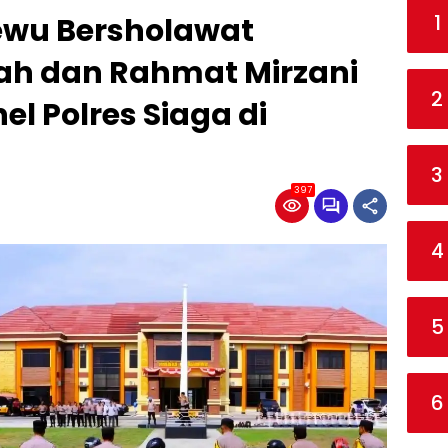
1
sewu Bersholawat
ah dan Rahmat Mirzani
2
el Polres Siaga di
3
397
4
5
6