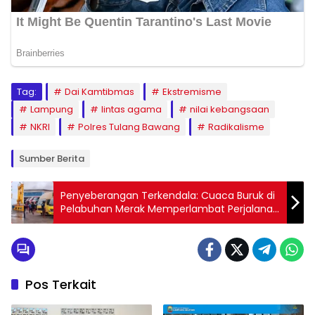
Tag:
Dai Kamtibmas
Ekstremisme
Lampung
lintas agama
nilai kebangsaan
NKRI
Polres Tulang Bawang
Radikalisme
Sumber Berita
Penyeberangan Terkendala: Cuaca Buruk di
Pelabuhan Merak Memperlambat Perjalanan
ke Lampung, Antrean Kendaraan Membelit
Pos Terkait