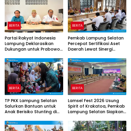
BERITA
BERITA
Partai Rakyat Indonesia
Pemkab Lampung Selatan
Lampung Deklarasikan
Percepat Sertifikasi Aset
Dukungan untuk Prabowo
Daerah Lewat Sinergi
di Pilpres 2029
dengan Kantor
Pertanahan
BERITA
BERITA
TP PKK Lampung Selatan
Lamsel Fest 2026 Usung
Salurkan Bantuan untuk
Spirit of Krakatoa, Pemkab
Anak Berisiko Stunting di
Lampung Selatan Siapkan
Sidomulyo
Festival Lebih Spektakuler