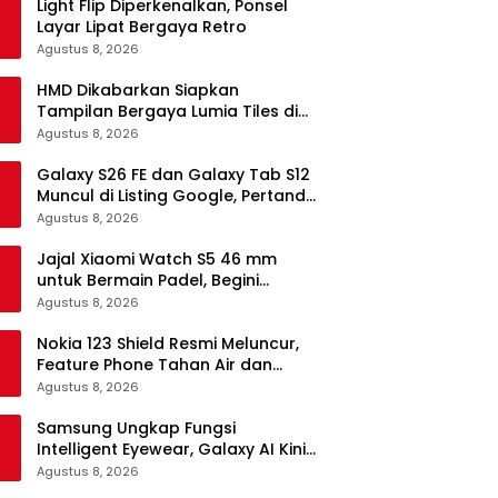
Light Flip Diperkenalkan, Ponsel
Layar Lipat Bergaya Retro
Agustus 8, 2026
HMD Dikabarkan Siapkan
Tampilan Bergaya Lumia Tiles di
Ponsel Android
Agustus 8, 2026
Galaxy S26 FE dan Galaxy Tab S12
Muncul di Listing Google, Pertanda
Segera Rilis?
Agustus 8, 2026
Jajal Xiaomi Watch S5 46 mm
untuk Bermain Padel, Begini
Kemampuannya
Agustus 8, 2026
Nokia 123 Shield Resmi Meluncur,
Feature Phone Tahan Air dan
Debu
Agustus 8, 2026
Samsung Ungkap Fungsi
Intelligent Eyewear, Galaxy AI Kini
Bisa Diakses Tanpa Layar
Agustus 8, 2026