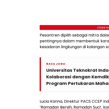
close a
Pesantren dipilih sebagai mitra dal
pentingnya dalam membentuk kara
kesadaran lingkungan di kalangan sa
BACA JUGA:
Universitas Teknokrat In
Kolaborasi dengan Kemdikb
Program Pertukaran Maha
Lucia Karina, Direktur PACS CCEP In
‘Ramadan Bersih, Ramadan Suci’, ka