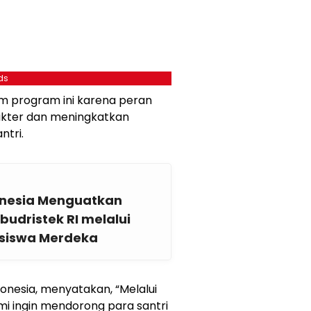
ds
am program ini karena peran
kter dan meningkatkan
ntri.
donesia Menguatkan
udristek RI melalui
siswa Merdeka
donesia, menyatakan, “Melalui
mi ingin mendorong para santri