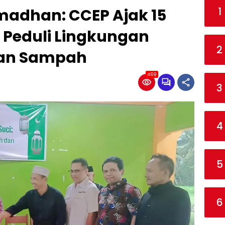
1
dhan: CCEP Ajak 15
 Peduli Lingkungan
2
aan Sampah
469
3
4
5
6