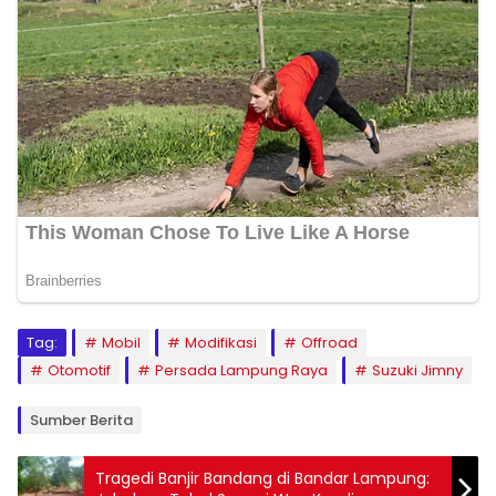
Tag:
Mobil
Modifikasi
Offroad
Otomotif
Persada Lampung Raya
Suzuki Jimny
Sumber Berita
Tragedi Banjir Bandang di Bandar Lampung: