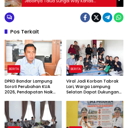
Jebolnya Talud Sungai Way Kandis
Hanyutkan Perum Glora Persada di Rajabasa
Raya
Pos Terkait
BERITA
BERITA
DPRD Bandar Lampung
Viral Jadi Korban Tabrak
Soroti Perubahan KUA
Lari, Warga Lampung
2026, Pendapatan Naik
Selatan Dapat Dukungan
tapi Belanja Pembangunan
RMD Team, DPRD, dan
Dipangkas
Influencer