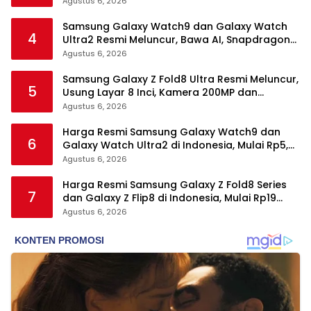
Agustus 6, 2026
Samsung Galaxy Watch9 dan Galaxy Watch
4
Ultra2 Resmi Meluncur, Bawa AI, Snapdragon
Wear Elite, dan Fitur Kesehatan Baru
Agustus 6, 2026
Samsung Galaxy Z Fold8 Ultra Resmi Meluncur,
5
Usung Layar 8 Inci, Kamera 200MP dan
Snapdragon 8 Elite Gen 5
Agustus 6, 2026
Harga Resmi Samsung Galaxy Watch9 dan
6
Galaxy Watch Ultra2 di Indonesia, Mulai Rp5,9
Jutaan
Agustus 6, 2026
Harga Resmi Samsung Galaxy Z Fold8 Series
7
dan Galaxy Z Flip8 di Indonesia, Mulai Rp19
Jutaan
Agustus 6, 2026