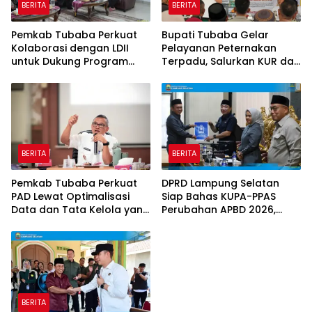
BERITA
BERITA
Pemkab Tubaba Perkuat
Bupati Tubaba Gelar
Kolaborasi dengan LDII
Pelayanan Peternakan
untuk Dukung Program
Terpadu, Salurkan KUR dan
Prioritas Daerah
Sosialisasikan BPJS
Ketenagakerjaan
BERITA
BERITA
Pemkab Tubaba Perkuat
DPRD Lampung Selatan
PAD Lewat Optimalisasi
Siap Bahas KUPA-PPAS
Data dan Tata Kelola yang
Perubahan APBD 2026,
Akuntabel
Program Pembangunan
Jadi Prioritas
BERITA