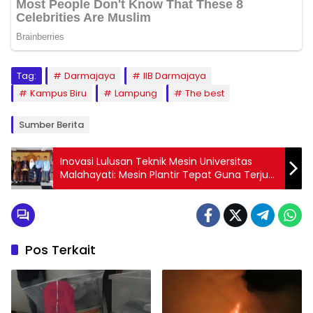
Tag:
Darmajaya
IIB Darmajaya
Kampus Biru
Lampung
The best
Sumber Berita
Inovasi Lulusan Teknik Mesin Universitas
Malahayati: Mesin Plantir Tepat Guna Terjual
120 Unit dan Raih Gelar Juara Nasional
Pos Terkait