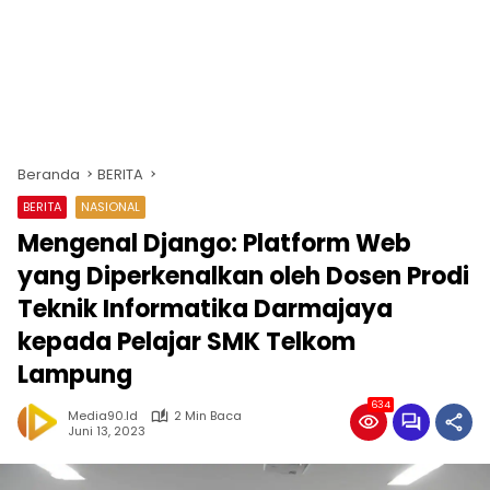
Beranda
BERITA
BERITA
NASIONAL
Mengenal Django: Platform Web
yang Diperkenalkan oleh Dosen Prodi
Teknik Informatika Darmajaya
kepada Pelajar SMK Telkom
Lampung
634
Media90.id
2 Min Baca
Juni 13, 2023