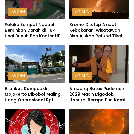
NASIONAL
NASIONAL
Pelaku Sempat Ngepel
Bromo Ditutup Akibat
Bersihkan Darah di TKP
Kebakaran, Wisatawan
Usai Bunuh Bos Konter HP
Bisa Ajukan Refund Tiket
Ambarawa
NASIONAL
NASIONAL
Brankas Kampus di
Ambang Batas Parlemen
Mojokerto Dibobol Maling,
2029 Masih Digodok,
Uang Operasional Rp1
Hanura: Berapa Pun Kami
Miliar Raib
Siap