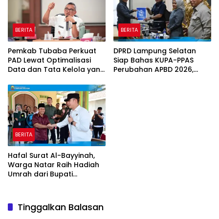
BERITA
BERITA
Pemkab Tubaba Perkuat
DPRD Lampung Selatan
PAD Lewat Optimalisasi
Siap Bahas KUPA-PPAS
Data dan Tata Kelola yang
Perubahan APBD 2026,
Akuntabel
Program Pembangunan
Jadi Prioritas
BERITA
Hafal Surat Al-Bayyinah,
Warga Natar Raih Hadiah
Umrah dari Bupati
Lampung Selatan
Tinggalkan Balasan