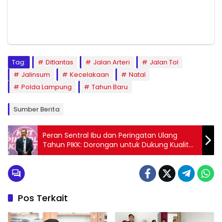
Tag:
Ditlantas
Jalan Arteri
Jalan Tol
Jalinsum
Kecelakaan
Natal
Polda Lampung
Tahun Baru
Sumber Berita
Peran Sentral Ibu dan Peringatan Ulang
Tahun PIKK: Dorongan untuk Dukung Kualitas
Pelayanan Listrik oleh Istri Karyawan PLN
Lampung
Pos Terkait