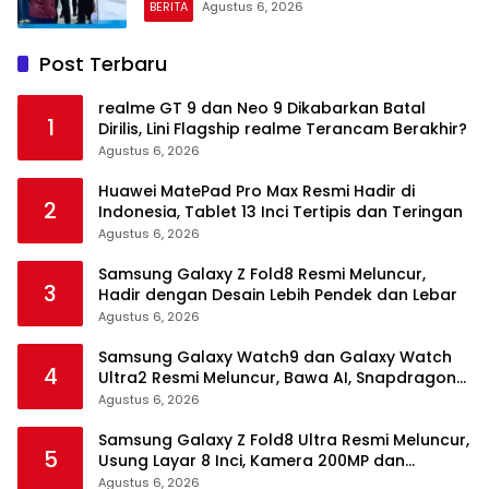
BERITA
Agustus 6, 2026
Post Terbaru
realme GT 9 dan Neo 9 Dikabarkan Batal
1
Dirilis, Lini Flagship realme Terancam Berakhir?
Agustus 6, 2026
Huawei MatePad Pro Max Resmi Hadir di
2
Indonesia, Tablet 13 Inci Tertipis dan Teringan
Agustus 6, 2026
Samsung Galaxy Z Fold8 Resmi Meluncur,
3
Hadir dengan Desain Lebih Pendek dan Lebar
Agustus 6, 2026
Samsung Galaxy Watch9 dan Galaxy Watch
4
Ultra2 Resmi Meluncur, Bawa AI, Snapdragon
Wear Elite, dan Fitur Kesehatan Baru
Agustus 6, 2026
Samsung Galaxy Z Fold8 Ultra Resmi Meluncur,
5
Usung Layar 8 Inci, Kamera 200MP dan
Snapdragon 8 Elite Gen 5
Agustus 6, 2026