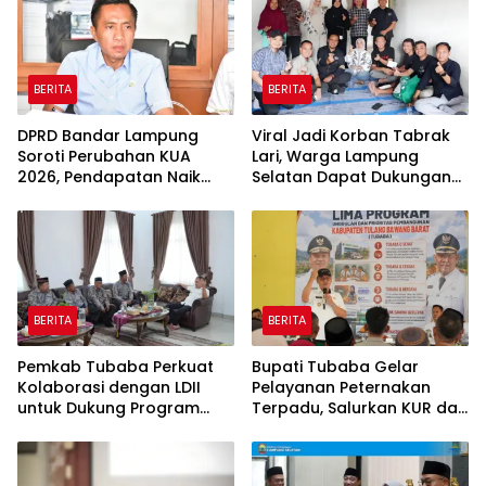
BERITA
BERITA
DPRD Bandar Lampung
Viral Jadi Korban Tabrak
Soroti Perubahan KUA
Lari, Warga Lampung
2026, Pendapatan Naik
Selatan Dapat Dukungan
tapi Belanja Pembangunan
RMD Team, DPRD, dan
Dipangkas
Influencer
BERITA
BERITA
Pemkab Tubaba Perkuat
Bupati Tubaba Gelar
Kolaborasi dengan LDII
Pelayanan Peternakan
untuk Dukung Program
Terpadu, Salurkan KUR dan
Prioritas Daerah
Sosialisasikan BPJS
Ketenagakerjaan