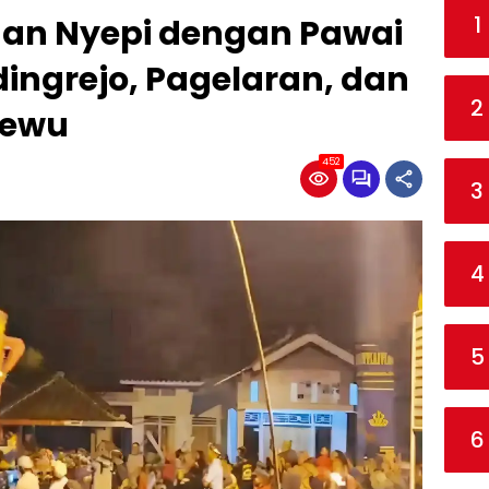
1
an Nyepi dengan Pawai
ingrejo, Pagelaran, dan
2
sewu
452
3
4
5
6