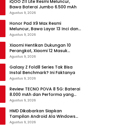
iQOO Z11 Lite Resmi Meluncur,
Bawa Baterai Jumbo 6.500 mAh
Agustus 9, 2026
Honor Pad X9 Max Resmi
Meluncur, Bawa Layar 13 Inci dan
Baterai 10.100 mAh
Agustus 9, 2026
Xiaomi Hentikan Dukungan 10
Perangkat, Xiaomi 12 Masuk
Daftar
Agustus 9, 2026
Galaxy Z Fold8 Series Tak Bisa
Instal Benchmark? Ini Faktanya
Agustus 9, 2026
Review TECNO POVA 8 5G: Baterai
8.000 mAh dan Performa yang
Masih Mantap di 2026
Agustus 9, 2026
HMD Dikabarkan Siapkan
Tampilan Android Ala Windows
Phone
Agustus 9, 2026