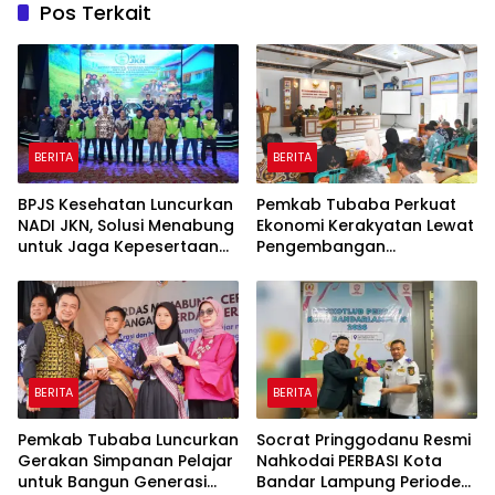
Pos Terkait
BERITA
BERITA
BPJS Kesehatan Luncurkan
Pemkab Tubaba Perkuat
NADI JKN, Solusi Menabung
Ekonomi Kerakyatan Lewat
untuk Jaga Kepesertaan
Pengembangan
Tetap Aktif
Peternakan dan
Penyaluran KUR
BERITA
BERITA
Pemkab Tubaba Luncurkan
Socrat Pringgodanu Resmi
Gerakan Simpanan Pelajar
Nahkodai PERBASI Kota
untuk Bangun Generasi
Bandar Lampung Periode