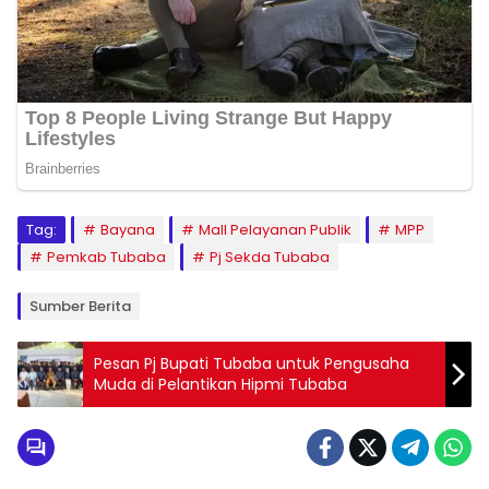
Tag:
Bayana
Mall Pelayanan Publik
MPP
Pemkab Tubaba
Pj Sekda Tubaba
Sumber Berita
Pesan Pj Bupati Tubaba untuk Pengusaha
Muda di Pelantikan Hipmi Tubaba