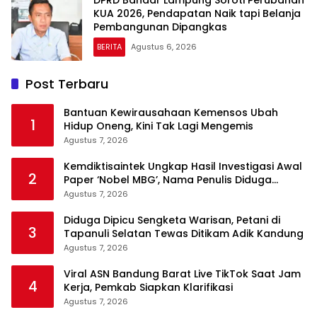
DPRD Bandar Lampung Soroti Perubahan
KUA 2026, Pendapatan Naik tapi Belanja
Pembangunan Dipangkas
BERITA
Agustus 6, 2026
Post Terbaru
Bantuan Kewirausahaan Kemensos Ubah
1
Hidup Oneng, Kini Tak Lagi Mengemis
Agustus 7, 2026
Kemdiktisaintek Ungkap Hasil Investigasi Awal
2
Paper ‘Nobel MBG’, Nama Penulis Diduga
Dicantumkan Tanpa Persetujuan
Agustus 7, 2026
Diduga Dipicu Sengketa Warisan, Petani di
3
Tapanuli Selatan Tewas Ditikam Adik Kandung
Agustus 7, 2026
Viral ASN Bandung Barat Live TikTok Saat Jam
4
Kerja, Pemkab Siapkan Klarifikasi
Agustus 7, 2026