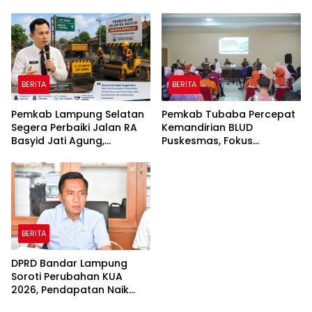
Cerdas Sejak Dini
2026–2030
BERITA
BERITA
Pemkab Lampung Selatan
Pemkab Tubaba Percepat
Segera Perbaiki Jalan RA
Kemandirian BLUD
Basyid Jati Agung,
Puskesmas, Fokus
Anggaran Rp1,13 Miliar
Tingkatkan Pelayanan
Disiapkan
Kesehatan
BERITA
DPRD Bandar Lampung
Soroti Perubahan KUA
2026, Pendapatan Naik
tapi Belanja Pembangunan