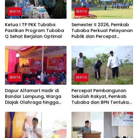
BERITA
BERITA
Ketua I TP PKK Tubaba
Semester II 2026, Pemkab
Pastikan Program Tubaba
Tubaba Perkuat Pelayanan
Q Sehat Berjalan Optimal
Publik dan Percepat
Program Pembangunan
BERITA
BERITA
Dapur Alfamart Hadir di
Percepat Pembangunan
Bandar Lampung, Warga
Sekolah Rakyat, Pemkab
Diajak Olahraga hingga
Tubaba dan BPN Tentukan
Belajar Memasak
Titik Koordinat Lahan