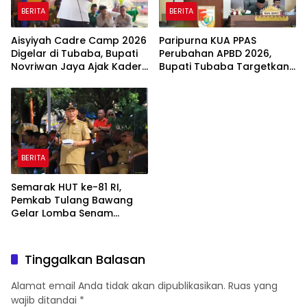
BERITA
BERITA
Aisyiyah Cadre Camp 2026
Paripurna KUA PPAS
Digelar di Tubaba, Bupati
Perubahan APBD 2026,
Novriwan Jaya Ajak Kader
Bupati Tubaba Targetkan
Perkuat Sinergi
Pendapatan Daerah
Pembangunan
Rp820,3 Miliar
BERITA
Semarak HUT ke-81 RI,
Pemkab Tulang Bawang
Gelar Lomba Senam
Udang Manis
Tinggalkan Balasan
Alamat email Anda tidak akan dipublikasikan.
Ruas yang
wajib ditandai
*