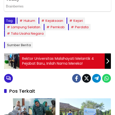
Tag:
Hukum
Kejaksaan
Kejari
Lampung Selatan
Pemkab
Perdata
Tata Usaha Negara
Sumber Berita
Rektor Universitas Malahayati Melantik 4
Pejabat Baru, Inilah Nama Mereka!
Pos Terkait