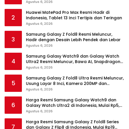
Agustus 6, 2026
Huawei MatePad Pro Max Resmi Hadir di
2
Indonesia, Tablet 13 Inci Tertipis dan Teringan
Agustus 6, 2026
Samsung Galaxy Z Fold8 Resmi Meluncur,
3
Hadir dengan Desain Lebih Pendek dan Lebar
Agustus 6, 2026
Samsung Galaxy Watch9 dan Galaxy Watch
4
Ultra2 Resmi Meluncur, Bawa AI, Snapdragon
Wear Elite, dan Fitur Kesehatan Baru
Agustus 6, 2026
Samsung Galaxy Z Fold8 Ultra Resmi Meluncur,
5
Usung Layar 8 Inci, Kamera 200MP dan
Snapdragon 8 Elite Gen 5
Agustus 6, 2026
Harga Resmi Samsung Galaxy Watch9 dan
6
Galaxy Watch Ultra2 di Indonesia, Mulai Rp5,9
Jutaan
Agustus 6, 2026
Harga Resmi Samsung Galaxy Z Fold8 Series
7
dan Galaxy Z Flip8 di Indonesia, Mulai Rp19