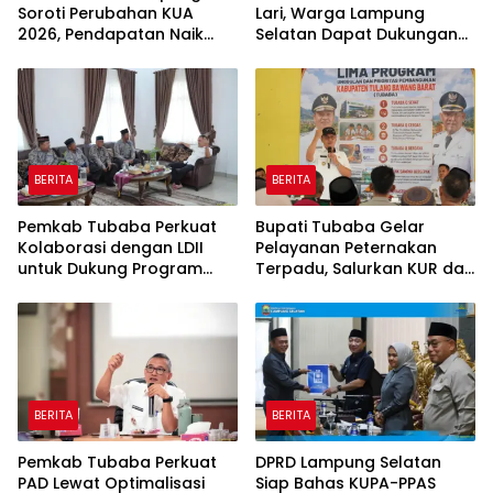
Soroti Perubahan KUA
Lari, Warga Lampung
2026, Pendapatan Naik
Selatan Dapat Dukungan
tapi Belanja Pembangunan
RMD Team, DPRD, dan
Dipangkas
Influencer
BERITA
BERITA
Pemkab Tubaba Perkuat
Bupati Tubaba Gelar
Kolaborasi dengan LDII
Pelayanan Peternakan
untuk Dukung Program
Terpadu, Salurkan KUR dan
Prioritas Daerah
Sosialisasikan BPJS
Ketenagakerjaan
BERITA
BERITA
Pemkab Tubaba Perkuat
DPRD Lampung Selatan
PAD Lewat Optimalisasi
Siap Bahas KUPA-PPAS