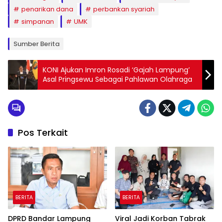
penarikan dana
perbankan syariah
simpanan
UMK
Sumber Berita
KONI Ajukan Imron Rosadi ‘Gajah Lampung’
Asal Pringsewu Sebagai Pahlawan Olahraga
Pos Terkait
BERITA
BERITA
DPRD Bandar Lampung
Viral Jadi Korban Tabrak