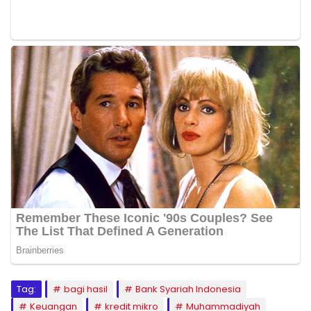
Tag:
bagi hasil
Bank Syariah Indonesia
Keuangan
kredit mikro
Muhammadiyah