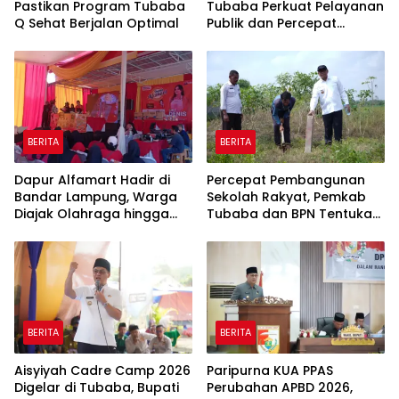
Pastikan Program Tubaba
Tubaba Perkuat Pelayanan
Q Sehat Berjalan Optimal
Publik dan Percepat
Program Pembangunan
BERITA
BERITA
Dapur Alfamart Hadir di
Percepat Pembangunan
Bandar Lampung, Warga
Sekolah Rakyat, Pemkab
Diajak Olahraga hingga
Tubaba dan BPN Tentukan
Belajar Memasak
Titik Koordinat Lahan
BERITA
BERITA
Aisyiyah Cadre Camp 2026
Paripurna KUA PPAS
Digelar di Tubaba, Bupati
Perubahan APBD 2026,