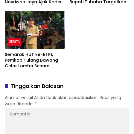
Novriwan Jaya Ajak Kader
Bupati Tubaba Targetkan
Perkuat Sinergi
Pendapatan Daerah
Pembangunan
Rp820,3 Miliar
BERITA
Semarak HUT ke-81 RI,
Pemkab Tulang Bawang
Gelar Lomba Senam
Udang Manis
Tinggalkan Balasan
Alamat email Anda tidak akan dipublikasikan.
Ruas yang
wajib ditandai
*