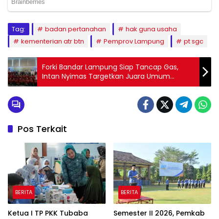
Tag:
badan pertanahan
hak guna usaha
kementerian atr btn
Pemprov Lampung
pt sgc
Forki Bandar Lampung Siap Tancap Gas,
Intan Nyimas Targetkan Juara Umum
Porprov
Pos Terkait
BERITA
BERITA
Ketua I TP PKK Tubaba
Semester II 2026, Pemkab