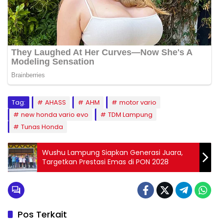
Tag:
AHASS
AHM
motor vario
new honda vario evo
TDM Lampung
Tunas Honda
Wushu Lampung Siapkan Generasi Juara,
Targetkan Prestasi Emas di PON 2028
Pos Terkait