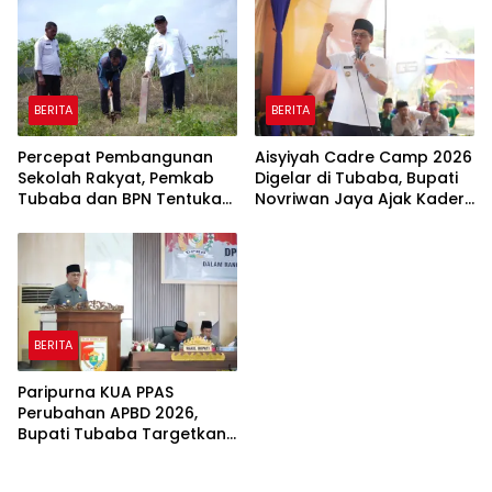
BERITA
BERITA
Percepat Pembangunan
Aisyiyah Cadre Camp 2026
Sekolah Rakyat, Pemkab
Digelar di Tubaba, Bupati
Tubaba dan BPN Tentukan
Novriwan Jaya Ajak Kader
Titik Koordinat Lahan
Perkuat Sinergi
Pembangunan
BERITA
Paripurna KUA PPAS
Perubahan APBD 2026,
Bupati Tubaba Targetkan
Pendapatan Daerah
Rp820,3 Miliar