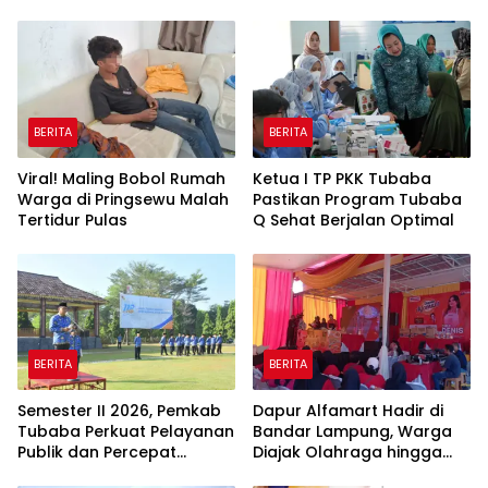
BERITA
BERITA
Viral! Maling Bobol Rumah
Ketua I TP PKK Tubaba
Warga di Pringsewu Malah
Pastikan Program Tubaba
Tertidur Pulas
Q Sehat Berjalan Optimal
BERITA
BERITA
Semester II 2026, Pemkab
Dapur Alfamart Hadir di
Tubaba Perkuat Pelayanan
Bandar Lampung, Warga
Publik dan Percepat
Diajak Olahraga hingga
Program Pembangunan
Belajar Memasak