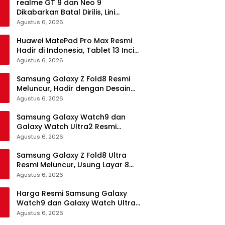
realme GT 9 dan Neo 9
Dikabarkan Batal Dirilis, Lini
Flagship realme Terancam
Agustus 6, 2026
Berakhir?
Huawei MatePad Pro Max Resmi
Hadir di Indonesia, Tablet 13 Inci
Tertipis dan Teringan
Agustus 6, 2026
Samsung Galaxy Z Fold8 Resmi
Meluncur, Hadir dengan Desain
Lebih Pendek dan Lebar
Agustus 6, 2026
Samsung Galaxy Watch9 dan
Galaxy Watch Ultra2 Resmi
Meluncur, Bawa AI, Snapdragon
Agustus 6, 2026
Wear Elite, dan Fitur Kesehatan
Baru
Samsung Galaxy Z Fold8 Ultra
Resmi Meluncur, Usung Layar 8
Inci, Kamera 200MP dan
Agustus 6, 2026
Snapdragon 8 Elite Gen 5
Harga Resmi Samsung Galaxy
Watch9 dan Galaxy Watch Ultra2
di Indonesia, Mulai Rp5,9 Jutaan
Agustus 6, 2026