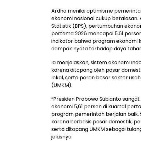
Ardho menilai optimisme pemerint
ekonomi nasional cukup beralasan.
Statistik (BPS), pertumbuhan ekono
pertama 2026 mencapai 5,61 persen.
indikator bahwa program ekonomi 
dampak nyata terhadap daya tahan
Ia menjelaskan, sistem ekonomi Indo
karena ditopang oleh pasar domes
lokal, serta peran besar sektor usa
(UMKM).
“Presiden Prabowo Subianto sanga
ekonomi 5,61 persen di kuartal per
program pemerintah berjalan baik. 
karena berbasis pasar domestik, p
serta ditopang UMKM sebagai tulan
jelasnya.