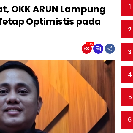
1
uat, OKK ARUN Lampung
Tetap Optimistis pada
2
295
3
4
5
6