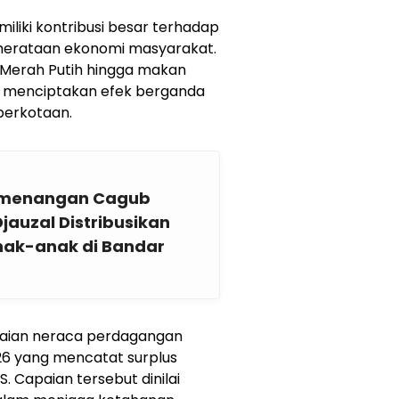
iliki kontribusi besar terhadap
merataan ekonomi masyarakat.
i Merah Putih hingga makan
pu menciptakan efek berganda
 perkotaan.
Pemenangan Cagub
auzal Distribusikan
nak-anak di Bandar
capaian neraca perdagangan
26 yang mencatat surplus
S. Capaian tersebut dinilai