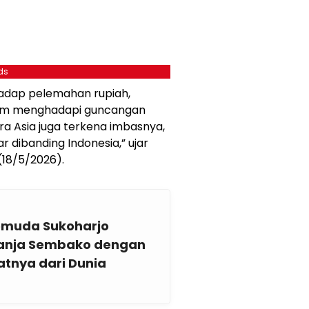
ds
hadap pelemahan rupiah,
alam menghadapi guncangan
ra Asia juga terkena imbasnya,
 dibanding Indonesia,” ujar
(18/5/2026).
Pemuda Sukoharjo
lanja Sembako dengan
tnya dari Dunia