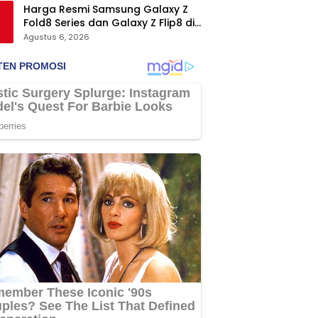
Harga Resmi Samsung Galaxy Z
Fold8 Series dan Galaxy Z Flip8 di
Indonesia, Mulai Rp19 Jutaan
Agustus 6, 2026