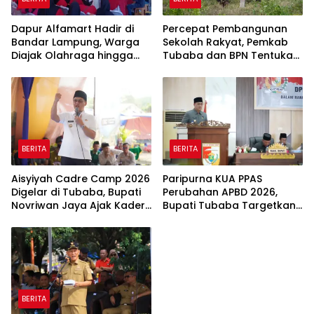
Dapur Alfamart Hadir di
Percepat Pembangunan
Bandar Lampung, Warga
Sekolah Rakyat, Pemkab
Diajak Olahraga hingga
Tubaba dan BPN Tentukan
Belajar Memasak
Titik Koordinat Lahan
BERITA
BERITA
Aisyiyah Cadre Camp 2026
Paripurna KUA PPAS
Digelar di Tubaba, Bupati
Perubahan APBD 2026,
Novriwan Jaya Ajak Kader
Bupati Tubaba Targetkan
Perkuat Sinergi
Pendapatan Daerah
Pembangunan
Rp820,3 Miliar
BERITA