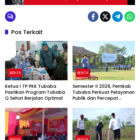
Bronk
Pos Terkait
BERITA
BERITA
Ketua I TP PKK Tubaba
Semester II 2026, Pemkab
Pastikan Program Tubaba
Tubaba Perkuat Pelayanan
Q Sehat Berjalan Optimal
Publik dan Percepat
Program Pembangunan
BERITA
BERITA