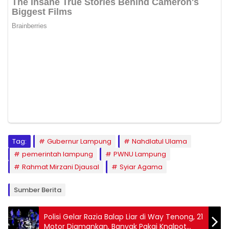
Tag:
Gubernur Lampung
Nahdlatul Ulama
pemerintah lampung
PWNU Lampung
Rahmat Mirzani Djausal
Syiar Agama
Sumber Berita
Polisi Gelar Razia Balap Liar di Way Tenong, 21
Motor Diamankan, Banyak Pakai Knalpot