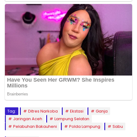
Tag:
Ditres Narkoba
Ekstasi
Ganja
Jaringan Aceh
Lampung Selatan
Pelabuhan Bakauheni
Polda Lampung
Sabu