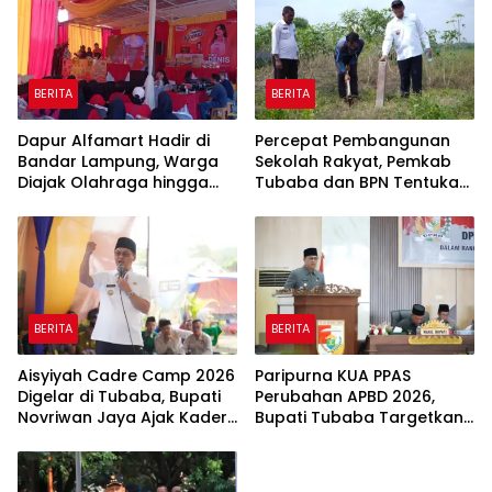
BERITA
BERITA
Dapur Alfamart Hadir di
Percepat Pembangunan
Bandar Lampung, Warga
Sekolah Rakyat, Pemkab
Diajak Olahraga hingga
Tubaba dan BPN Tentukan
Belajar Memasak
Titik Koordinat Lahan
BERITA
BERITA
Aisyiyah Cadre Camp 2026
Paripurna KUA PPAS
Digelar di Tubaba, Bupati
Perubahan APBD 2026,
Novriwan Jaya Ajak Kader
Bupati Tubaba Targetkan
Perkuat Sinergi
Pendapatan Daerah
Pembangunan
Rp820,3 Miliar