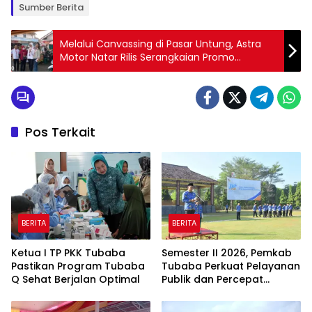
Sumber Berita
Melalui Canvassing di Pasar Untung, Astra
Motor Natar Rilis Serangkaian Promo
Menggoda untuk Konsumen
Pos Terkait
BERITA
BERITA
Ketua I TP PKK Tubaba
Semester II 2026, Pemkab
Pastikan Program Tubaba
Tubaba Perkuat Pelayanan
Q Sehat Berjalan Optimal
Publik dan Percepat
Program Pembangunan