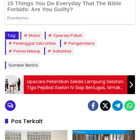
Tag:
Motor
Operasi Patuh
Pelanggar Lalu Lintas
Pengendara
Polres Mesuji
Satlantas
Sumber Berita
Upacara Pelantikan Sekda Lampung Selatan:
Tiga Pejabat Eselon IV Siap Bertugas, Simak
Nama Mereka!
Pos Terkait