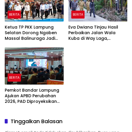
BERITA
BERITA
Ketua TP PKK Lampung
Eva Dwiana Tinjau Hasil
Selatan Dorong Ngaben
Perbaikan Jalan Wala
Massal Balinuraga Jadi
Kuba di Way Laga,
Ikon Wisata Budaya
Mobilitas Warga
Diharapkan Makin Lancar
BERITA
Pemkot Bandar Lampung
Ajukan APBD Perubahan
2026, PAD Diproyeksikan
Tembus Rp2 Triliun
Tinggalkan Balasan