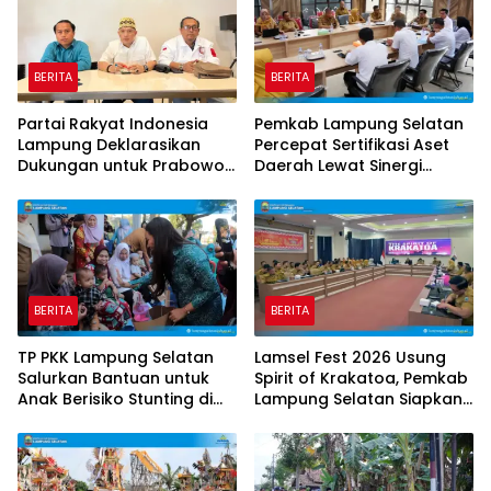
BERITA
BERITA
Partai Rakyat Indonesia
Pemkab Lampung Selatan
Lampung Deklarasikan
Percepat Sertifikasi Aset
Dukungan untuk Prabowo
Daerah Lewat Sinergi
di Pilpres 2029
dengan Kantor
Pertanahan
BERITA
BERITA
TP PKK Lampung Selatan
Lamsel Fest 2026 Usung
Salurkan Bantuan untuk
Spirit of Krakatoa, Pemkab
Anak Berisiko Stunting di
Lampung Selatan Siapkan
Sidomulyo
Festival Lebih Spektakuler