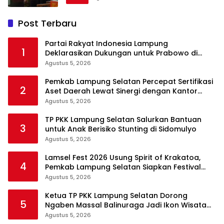
Post Terbaru
Partai Rakyat Indonesia Lampung
1
Deklarasikan Dukungan untuk Prabowo di
Pilpres 2029
Agustus 5, 2026
Pemkab Lampung Selatan Percepat Sertifikasi
2
Aset Daerah Lewat Sinergi dengan Kantor
Pertanahan
Agustus 5, 2026
TP PKK Lampung Selatan Salurkan Bantuan
3
untuk Anak Berisiko Stunting di Sidomulyo
Agustus 5, 2026
Lamsel Fest 2026 Usung Spirit of Krakatoa,
4
Pemkab Lampung Selatan Siapkan Festival
Lebih Spektakuler
Agustus 5, 2026
Ketua TP PKK Lampung Selatan Dorong
5
Ngaben Massal Balinuraga Jadi Ikon Wisata
Budaya
Agustus 5, 2026