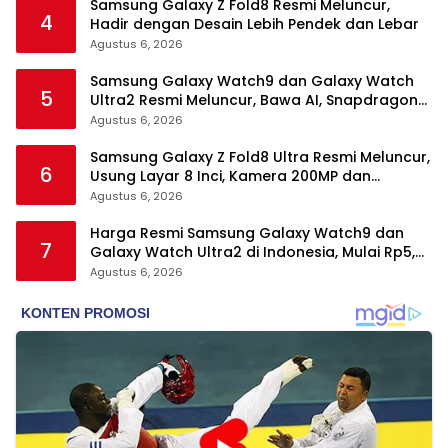
Samsung Galaxy Z Fold8 Resmi Meluncur,
4
Hadir dengan Desain Lebih Pendek dan Lebar
Agustus 6, 2026
Samsung Galaxy Watch9 dan Galaxy Watch
5
Ultra2 Resmi Meluncur, Bawa AI, Snapdragon
Wear Elite, dan Fitur Kesehatan Baru
Agustus 6, 2026
Samsung Galaxy Z Fold8 Ultra Resmi Meluncur,
6
Usung Layar 8 Inci, Kamera 200MP dan
Snapdragon 8 Elite Gen 5
Agustus 6, 2026
Harga Resmi Samsung Galaxy Watch9 dan
7
Galaxy Watch Ultra2 di Indonesia, Mulai Rp5,9
Jutaan
Agustus 6, 2026