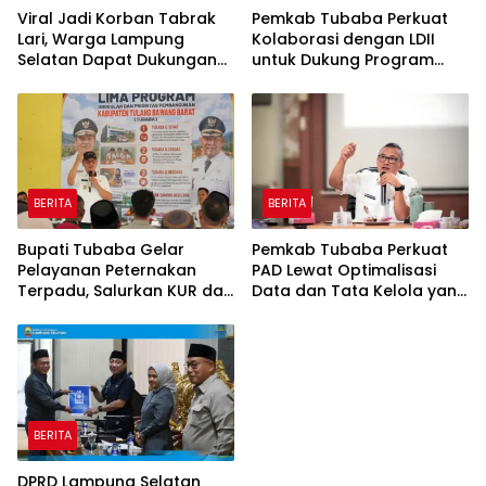
Viral Jadi Korban Tabrak
Pemkab Tubaba Perkuat
Lari, Warga Lampung
Kolaborasi dengan LDII
Selatan Dapat Dukungan
untuk Dukung Program
RMD Team, DPRD, dan
Prioritas Daerah
Influencer
BERITA
BERITA
Bupati Tubaba Gelar
Pemkab Tubaba Perkuat
Pelayanan Peternakan
PAD Lewat Optimalisasi
Terpadu, Salurkan KUR dan
Data dan Tata Kelola yang
Sosialisasikan BPJS
Akuntabel
Ketenagakerjaan
BERITA
DPRD Lampung Selatan