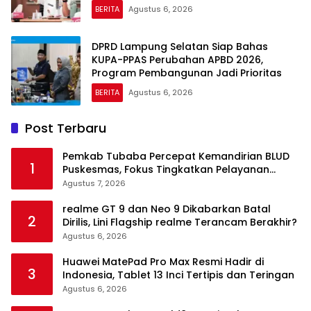
BERITA
Agustus 6, 2026
DPRD Lampung Selatan Siap Bahas
KUPA-PPAS Perubahan APBD 2026,
Program Pembangunan Jadi Prioritas
BERITA
Agustus 6, 2026
Post Terbaru
Pemkab Tubaba Percepat Kemandirian BLUD
1
Puskesmas, Fokus Tingkatkan Pelayanan
Kesehatan
Agustus 7, 2026
realme GT 9 dan Neo 9 Dikabarkan Batal
2
Dirilis, Lini Flagship realme Terancam Berakhir?
Agustus 6, 2026
Huawei MatePad Pro Max Resmi Hadir di
3
Indonesia, Tablet 13 Inci Tertipis dan Teringan
Agustus 6, 2026