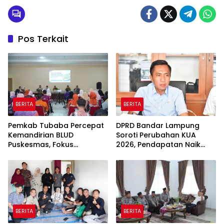
Pos Terkait
BERITA
BERITA
Pemkab Tubaba Percepat
DPRD Bandar Lampung
Kemandirian BLUD
Soroti Perubahan KUA
Puskesmas, Fokus
2026, Pendapatan Naik
Tingkatkan Pelayanan
tapi Belanja Pembangunan
Kesehatan
Dipangkas
BERITA
BERITA