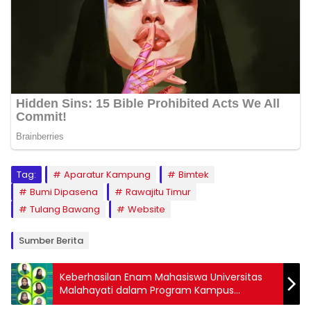
Tag:
Aparatur Kampung
Bimtek
Bumi Dipasena
Rawajitu Timur
Tulang Bawang
Website
Sumber Berita
Keberhasilan Enam Mahasiswa Universitas
Malahayati dalam Program Kampus
Mengajar Angkatan VI Tahun 2023