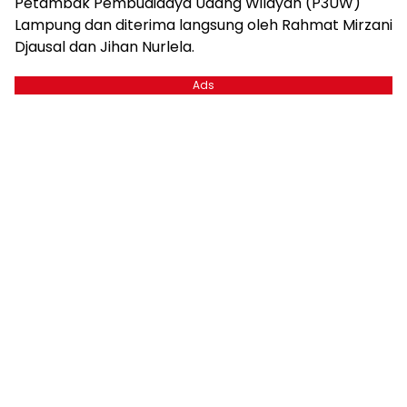
Petambak Pembudidaya Udang Wilayah (P3UW)
Lampung dan diterima langsung oleh Rahmat Mirzani
Djausal dan Jihan Nurlela.
Ads