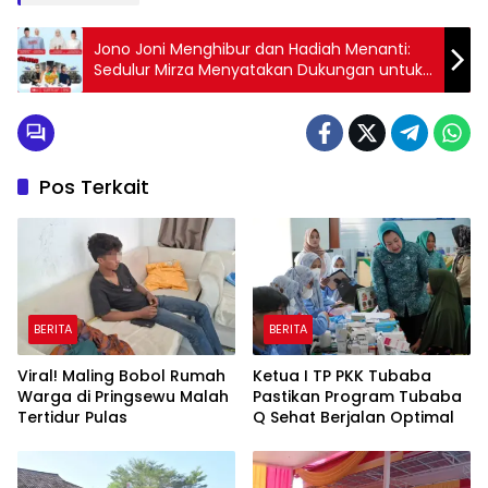
Jono Joni Menghibur dan Hadiah Menanti:
Sedulur Mirza Menyatakan Dukungan untuk
Pasangan Mirza-Jihan dan Eva-Deddy di
PKOR Bandar Lampung
Pos Terkait
BERITA
BERITA
Viral! Maling Bobol Rumah
Ketua I TP PKK Tubaba
Warga di Pringsewu Malah
Pastikan Program Tubaba
Tertidur Pulas
Q Sehat Berjalan Optimal