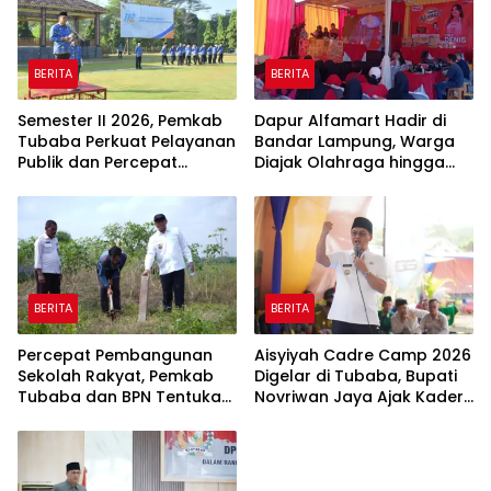
BERITA
BERITA
Semester II 2026, Pemkab
Dapur Alfamart Hadir di
Tubaba Perkuat Pelayanan
Bandar Lampung, Warga
Publik dan Percepat
Diajak Olahraga hingga
Program Pembangunan
Belajar Memasak
BERITA
BERITA
Percepat Pembangunan
Aisyiyah Cadre Camp 2026
Sekolah Rakyat, Pemkab
Digelar di Tubaba, Bupati
Tubaba dan BPN Tentukan
Novriwan Jaya Ajak Kader
Titik Koordinat Lahan
Perkuat Sinergi
Pembangunan