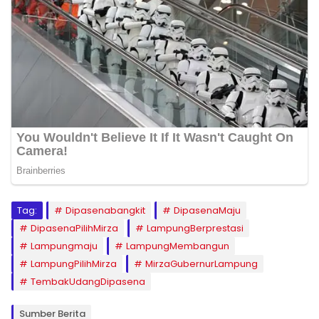
Tag:
Dipasenabangkit
DipasenaMaju
DipasenaPilihMirza
LampungBerprestasi
Lampungmaju
LampungMembangun
LampungPilihMirza
MirzaGubernurLampung
TembakUdangDipasena
Sumber Berita