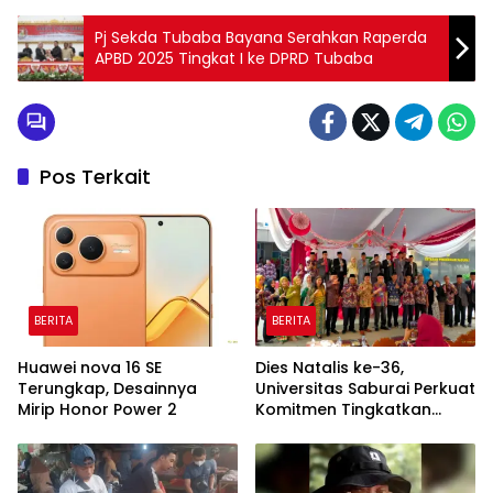
Pj Sekda Tubaba Bayana Serahkan Raperda
APBD 2025 Tingkat I ke DPRD Tubaba
Pos Terkait
BERITA
BERITA
Huawei nova 16 SE
Dies Natalis ke-36,
Terungkap, Desainnya
Universitas Saburai Perkuat
Mirip Honor Power 2
Komitmen Tingkatkan
Kualitas Pendidikan