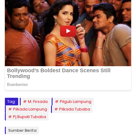
Tag:
M. Firsada
Pilgub Lampung
Pilkada Lampung
Pilkada Tubaba
Pj Bupati Tubaba
Sumber Berita