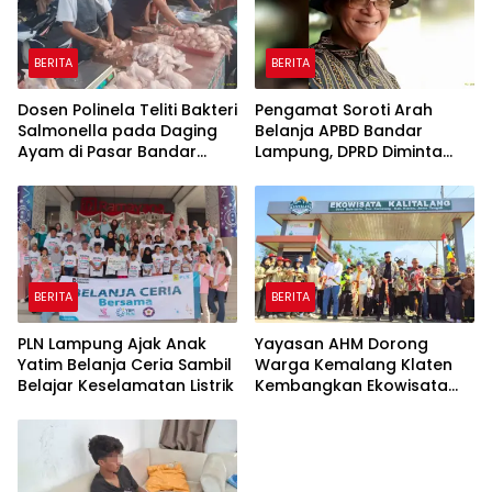
BERITA
BERITA
Dosen Polinela Teliti Bakteri
Pengamat Soroti Arah
Salmonella pada Daging
Belanja APBD Bandar
Ayam di Pasar Bandar
Lampung, DPRD Diminta
Lampung
Tegas
BERITA
BERITA
PLN Lampung Ajak Anak
Yayasan AHM Dorong
Yatim Belanja Ceria Sambil
Warga Kemalang Klaten
Belajar Keselamatan Listrik
Kembangkan Ekowisata
Kalitalang