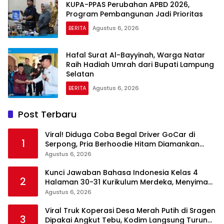
KUPA-PPAS Perubahan APBD 2026,
Program Pembangunan Jadi Prioritas
BERITA
Agustus 6, 2026
Hafal Surat Al-Bayyinah, Warga Natar
Raih Hadiah Umrah dari Bupati Lampung
Selatan
BERITA
Agustus 6, 2026
Post Terbaru
Viral! Diduga Coba Begal Driver GoCar di
1
Serpong, Pria Berhoodie Hitam Diamankan
Warga dan Polisi
Agustus 6, 2026
Kunci Jawaban Bahasa Indonesia Kelas 4
2
Halaman 30-31 Kurikulum Merdeka, Menyimak
Teks Kepala Suku Len
Agustus 6, 2026
Viral Truk Koperasi Desa Merah Putih di Sragen
3
Dipakai Angkut Tebu, Kodim Langsung Turun