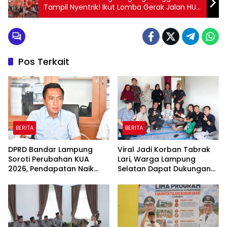
Tampil Nyentrik! Ikut Lomba Gerak Jalan HUT
ke-79 RI dengan Kostum Spiderman
Pos Terkait
BERITA
BERITA
DPRD Bandar Lampung
Viral Jadi Korban Tabrak
Soroti Perubahan KUA
Lari, Warga Lampung
2026, Pendapatan Naik
Selatan Dapat Dukungan
tapi Belanja Pembangunan
RMD Team, DPRD, dan
Dipangkas
Influencer