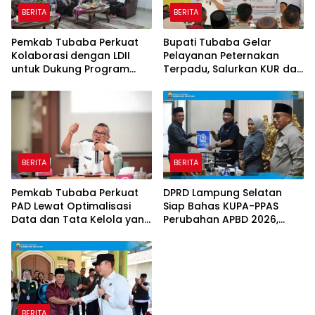
BERITA
BERITA
Pemkab Tubaba Perkuat
Bupati Tubaba Gelar
Kolaborasi dengan LDII
Pelayanan Peternakan
untuk Dukung Program
Terpadu, Salurkan KUR dan
Prioritas Daerah
Sosialisasikan BPJS
Ketenagakerjaan
BERITA
BERITA
Pemkab Tubaba Perkuat
DPRD Lampung Selatan
PAD Lewat Optimalisasi
Siap Bahas KUPA-PPAS
Data dan Tata Kelola yang
Perubahan APBD 2026,
Akuntabel
Program Pembangunan
Jadi Prioritas
BERITA