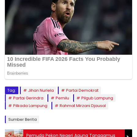
Tag:
Jihan Nurlela
Partai Demokrat
Partai Gerindra
Pemilu
Pilgub Lampung
Pilkada Lampung
Rahmat Mirzani Djausal
Sumber Berita
Pemuda Pekon Negeri Agung Tanggamus