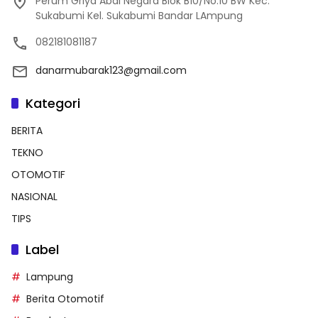
Perum Griya Abdi Negara Blok B10/No.10 BW Kec.
Sukabumi Kel. Sukabumi Bandar LAmpung
082181081187
danarmubarak123@gmail.com
Kategori
BERITA
TEKNO
OTOMOTIF
NASIONAL
TIPS
Label
Lampung
Berita Otomotif