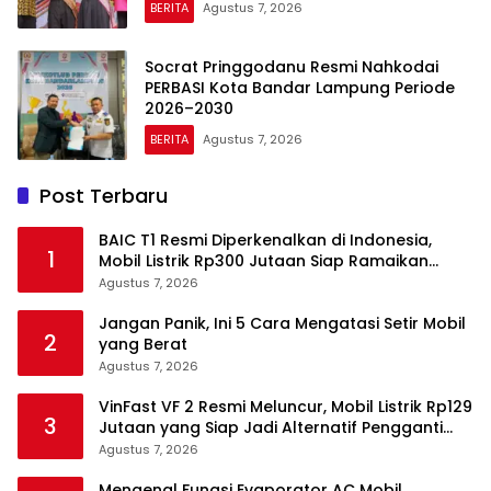
BERITA
Agustus 7, 2026
Socrat Pringgodanu Resmi Nahkodai
PERBASI Kota Bandar Lampung Periode
2026–2030
BERITA
Agustus 7, 2026
Post Terbaru
BAIC T1 Resmi Diperkenalkan di Indonesia,
1
Mobil Listrik Rp300 Jutaan Siap Ramaikan
Pasar EV
Agustus 7, 2026
Jangan Panik, Ini 5 Cara Mengatasi Setir Mobil
2
yang Berat
Agustus 7, 2026
VinFast VF 2 Resmi Meluncur, Mobil Listrik Rp129
3
Jutaan yang Siap Jadi Alternatif Pengganti
Motor
Agustus 7, 2026
Mengenal Fungsi Evaporator AC Mobil,