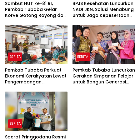
Sambut HUT ke-81 RI,
BPJS Kesehatan Luncurkan
Pemkab Tubaba Gelar
NADI JKN, Solusi Menabung
Korve Gotong Royong dan
untuk Jaga Kepesertaan
Bersih-Bersih Serentak
Tetap Aktif
BERITA
BERITA
Pemkab Tubaba Perkuat
Pemkab Tubaba Luncurkan
Ekonomi Kerakyatan Lewat
Gerakan Simpanan Pelajar
Pengembangan
untuk Bangun Generasi
Peternakan dan
Cerdas Sejak Dini
Penyaluran KUR
BERITA
Socrat Pringgodanu Resmi