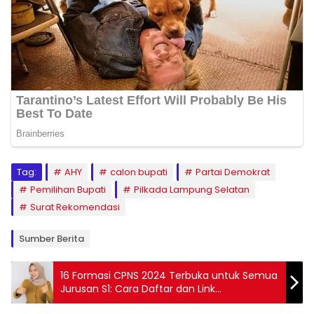
Tag:
AHY
calon bupati
Partai Demokrat
Pemilihan Bupati
Pilkada Lampung Selatan
Surat Rekomendasi
Sumber Berita
16 Formasi CPNS 2024 Terbuka untuk Semua
Jurusan S1: Cara Daftar dan Link
Pendaftarannya