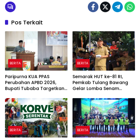
Pos Terkait
BERITA
BERITA
Paripurna KUA PPAS
Semarak HUT ke-81 RI,
Perubahan APBD 2026,
Pemkab Tulang Bawang
Bupati Tubaba Targetkan
Gelar Lomba Senam
Pendapatan Daerah
Udang Manis
Rp820,3 Miliar
BERITA
BERITA