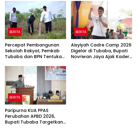
BERITA
BERITA
Percepat Pembangunan
Aisyiyah Cadre Camp 2026
Sekolah Rakyat, Pemkab
Digelar di Tubaba, Bupati
Tubaba dan BPN Tentukan
Novriwan Jaya Ajak Kader
Titik Koordinat Lahan
Perkuat Sinergi
Pembangunan
BERITA
Paripurna KUA PPAS
Perubahan APBD 2026,
Bupati Tubaba Targetkan
Pendapatan Daerah
Rp820,3 Miliar