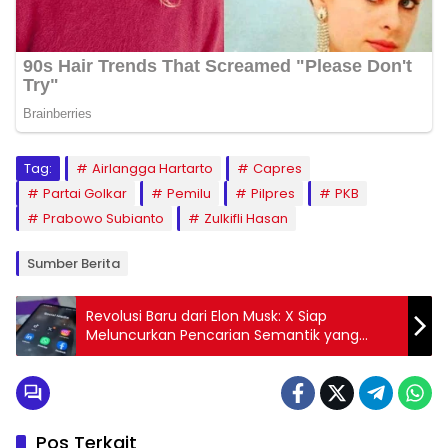
Tag:
Airlangga Hartarto
Capres
Partai Golkar
Pemilu
Pilpres
PKB
Prabowo Subianto
Zulkifli Hasan
Sumber Berita
Revolusi Baru dari Elon Musk: X Siap
Meluncurkan Pencarian Semantik yang
Mengubah Segalanya!
Pos Terkait