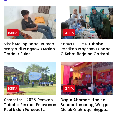
BERITA
BERITA
Viral! Maling Bobol Rumah
Ketua I TP PKK Tubaba
Warga di Pringsewu Malah
Pastikan Program Tubaba
Tertidur Pulas
Q Sehat Berjalan Optimal
BERITA
BERITA
Semester II 2026, Pemkab
Dapur Alfamart Hadir di
Tubaba Perkuat Pelayanan
Bandar Lampung, Warga
Publik dan Percepat
Diajak Olahraga hingga
Program Pembangunan
Belajar Memasak