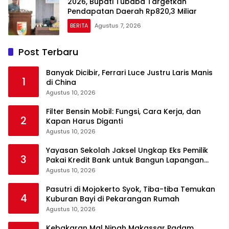
2026, Bupati Tubaba Targetkan
Pendapatan Daerah Rp820,3 Miliar
BERITA
Agustus 7, 2026
Post Terbaru
Banyak Dicibir, Ferrari Luce Justru Laris Manis
1
di China
Agustus 10, 2026
Filter Bensin Mobil: Fungsi, Cara Kerja, dan
2
Kapan Harus Diganti
Agustus 10, 2026
Yayasan Sekolah Jaksel Ungkap Eks Pemilik
3
Pakai Kredit Bank untuk Bangun Lapangan
Padel
Agustus 10, 2026
Pasutri di Mojokerto Syok, Tiba-tiba Temukan
4
Kuburan Bayi di Pekarangan Rumah
Agustus 10, 2026
Kebakaran Mal Nipah Makassar Padam,