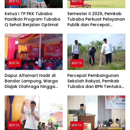
BERITA
BERITA
Ketua I TP PKK Tubaba
Semester II 2026, Pemkab
Pastikan Program Tubaba
Tubaba Perkuat Pelayanan
Q Sehat Berjalan Optimal
Publik dan Percepat
Program Pembangunan
BERITA
BERITA
Dapur Alfamart Hadir di
Percepat Pembangunan
Bandar Lampung, Warga
Sekolah Rakyat, Pemkab
Diajak Olahraga hingga
Tubaba dan BPN Tentukan
Belajar Memasak
Titik Koordinat Lahan
BERITA
BERITA