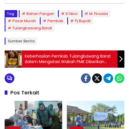
Tag:
Bahan Pangan
El Nino
M. Firsada
Pasar Murah
Pemkab
Pj Bupati
Tulangbawang Barat
Sumber Berita
Keberhasilan Pemkab Tulangbawang Barat
dalam Mengatasi Wabah PMK Diberikan
Penghargaan Gubernur Lampung
Pos Terkait