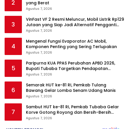
2
yang Berat
Agustus 7, 2026
VinFast VF 2 Resmi Meluncur, Mobil Listrik Rp129
3
Jutaan yang Siap Jadi Alternatif Pengganti
Motor
Agustus 7, 2026
Mengenal Fungsi Evaporator AC Mobil,
4
Komponen Penting yang Sering Terlupakan
Agustus 7, 2026
Paripurna KUA PPAS Perubahan APBD 2026,
5
Bupati Tubaba Targetkan Pendapatan
Daerah Rp820,3 Miliar
Agustus 7, 2026
Semarak HUT ke-81 RI, Pemkab Tulang
6
Bawang Gelar Lomba Senam Udang Manis
Agustus 7, 2026
Sambut HUT ke-81 RI, Pemkab Tubaba Gelar
7
Korve Gotong Royong dan Bersih-Bersih
Serentak
Agustus 7, 2026