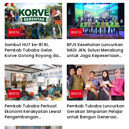
Rp820,3 Miliar
BERITA
BERITA
Sambut HUT ke-81 RI,
BPJS Kesehatan Luncurkan
Pemkab Tubaba Gelar
NADI JKN, Solusi Menabung
Korve Gotong Royong dan
untuk Jaga Kepesertaan
Bersih-Bersih Serentak
Tetap Aktif
BERITA
BERITA
Pemkab Tubaba Perkuat
Pemkab Tubaba Luncurkan
Ekonomi Kerakyatan Lewat
Gerakan Simpanan Pelajar
Pengembangan
untuk Bangun Generasi
Peternakan dan
Cerdas Sejak Dini
Penyaluran KUR