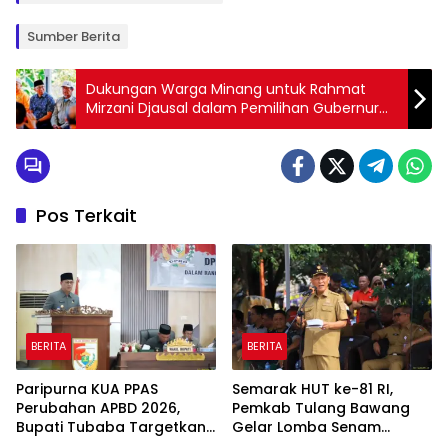
Sumber Berita
Dukungan Warga Minang untuk Rahmat
Mirzani Djausal dalam Pemilihan Gubernur
Lampung
Pos Terkait
BERITA
BERITA
Paripurna KUA PPAS
Semarak HUT ke-81 RI,
Perubahan APBD 2026,
Pemkab Tulang Bawang
Bupati Tubaba Targetkan
Gelar Lomba Senam
Pendapatan Daerah
Udang Manis