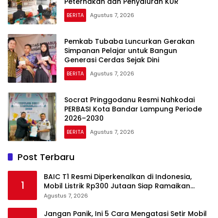
Peternakan dan Penyaluran KUR
BERITA
Agustus 7, 2026
Pemkab Tubaba Luncurkan Gerakan
Simpanan Pelajar untuk Bangun
Generasi Cerdas Sejak Dini
BERITA
Agustus 7, 2026
Socrat Pringgodanu Resmi Nahkodai
PERBASI Kota Bandar Lampung Periode
2026–2030
BERITA
Agustus 7, 2026
Post Terbaru
BAIC T1 Resmi Diperkenalkan di Indonesia,
1
Mobil Listrik Rp300 Jutaan Siap Ramaikan
Pasar EV
Agustus 7, 2026
Jangan Panik, Ini 5 Cara Mengatasi Setir Mobil