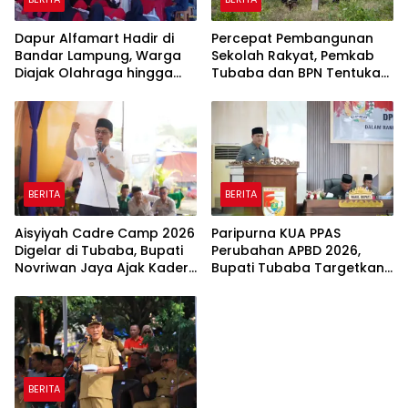
Dapur Alfamart Hadir di
Percepat Pembangunan
Bandar Lampung, Warga
Sekolah Rakyat, Pemkab
Diajak Olahraga hingga
Tubaba dan BPN Tentukan
Belajar Memasak
Titik Koordinat Lahan
BERITA
BERITA
Aisyiyah Cadre Camp 2026
Paripurna KUA PPAS
Digelar di Tubaba, Bupati
Perubahan APBD 2026,
Novriwan Jaya Ajak Kader
Bupati Tubaba Targetkan
Perkuat Sinergi
Pendapatan Daerah
Pembangunan
Rp820,3 Miliar
BERITA