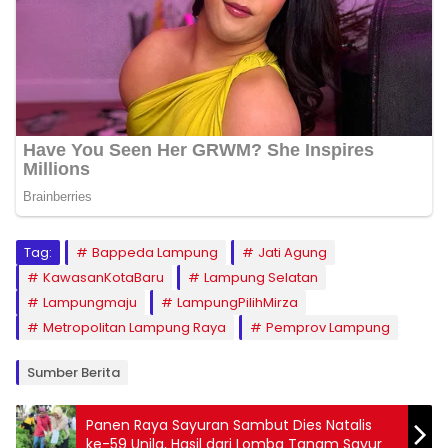
Tag:
Bappeda Lampung
Jati Agung
KawasanKotaBaru
Lampung Selatan
Lampungmaju
LampungPilihMirza
Metropolitan Lampung Raya
Pemprov Lampung
Sumber Berita
Panen Raya Sayuran Sambut Dies Natalis
ke-59 Unila, Hasil dari Lomba Tanam Sayur