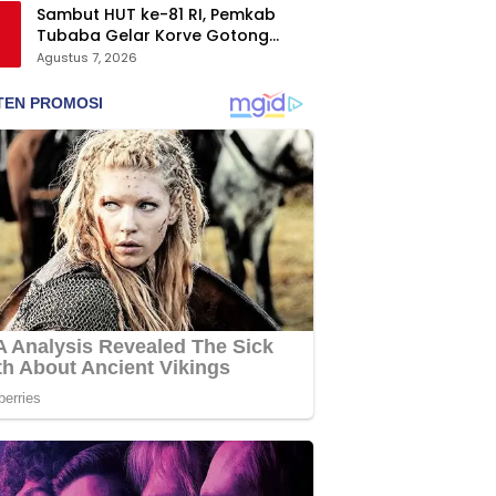
Sambut HUT ke-81 RI, Pemkab
Tubaba Gelar Korve Gotong
Royong dan Bersih-Bersih
Agustus 7, 2026
Serentak