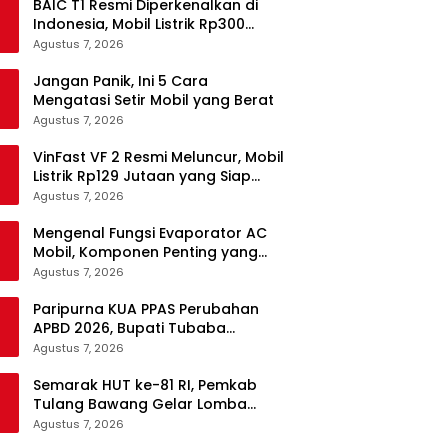
BAIC T1 Resmi Diperkenalkan di
Indonesia, Mobil Listrik Rp300
Jutaan Siap Ramaikan Pasar EV
Agustus 7, 2026
Jangan Panik, Ini 5 Cara
Mengatasi Setir Mobil yang Berat
Agustus 7, 2026
VinFast VF 2 Resmi Meluncur, Mobil
Listrik Rp129 Jutaan yang Siap
Jadi Alternatif Pengganti Motor
Agustus 7, 2026
Mengenal Fungsi Evaporator AC
Mobil, Komponen Penting yang
Sering Terlupakan
Agustus 7, 2026
Paripurna KUA PPAS Perubahan
APBD 2026, Bupati Tubaba
Targetkan Pendapatan Daerah
Agustus 7, 2026
Rp820,3 Miliar
Semarak HUT ke-81 RI, Pemkab
Tulang Bawang Gelar Lomba
Senam Udang Manis
Agustus 7, 2026