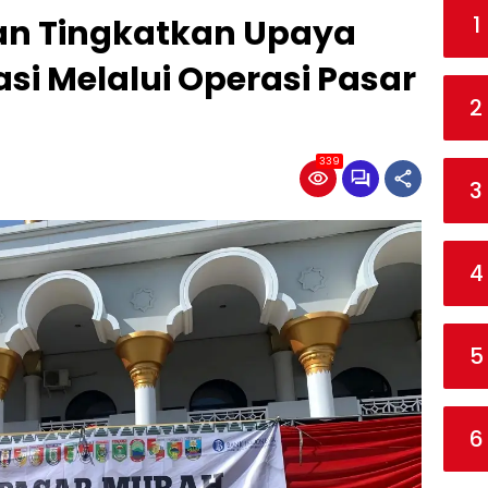
1
n Tingkatkan Upaya
asi Melalui Operasi Pasar
2
339
3
4
5
6